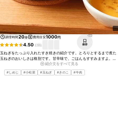
389
20
1000
調理時間
費用目安
分
円
4.50
保存
(
10
)
玉ねぎをたっぷり入れたすき焼きの紹介です。とろりとするまで煮た
玉ねぎのおいしさは格別です。甘辛味で、ごはんもすすみますよ。ぜ
紹介文をすべて見る
ひ、お試しくださいね。　　　　
#
しめじ
#
小松菜
#
玉ねぎ
#
きのこ
#
牛肉