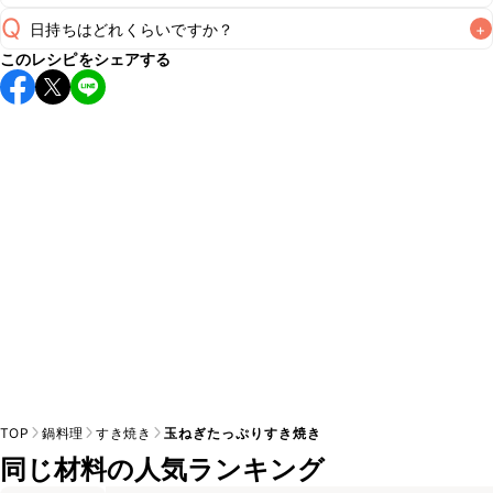
Q
日持ちはどれくらいですか？
+
A
このレシピをシェアする
保存期間は冷蔵で翌日中が目安です。なるべくお早めにお召
し上がりください。

A
※日持ちは目安です。
こちら
の注意事項をご確認の上、正し
TOP
鍋料理
すき焼き
玉ねぎたっぷりすき焼き
同じ材料の人気ランキング