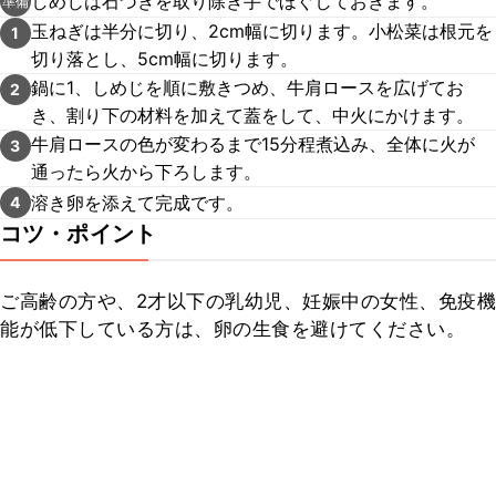
しめじは石づきを取り除き手でほぐしておきます。
準備
玉ねぎは半分に切り、2cm幅に切ります。小松菜は根元を
1
切り落とし、5cm幅に切ります。
鍋に1、しめじを順に敷きつめ、牛肩ロースを広げてお
2
き、割り下の材料を加えて蓋をして、中火にかけます。
牛肩ロースの色が変わるまで15分程煮込み、全体に火が
3
通ったら火から下ろします。
溶き卵を添えて完成です。
4
コツ・ポイント
ご高齢の方や、2才以下の乳幼児、妊娠中の女性、免疫機
能が低下している方は、卵の生食を避けてください。