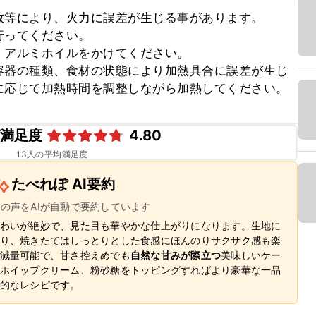
等により、火力に誤差が生じる事があります。

ってください。

アルミホイルをかけてください。

容器の種類、食材の状態により加熱具合に誤差が生じ
に応じて加熱時間を調整しながら加熱してください。
ピ満足度
4.80
13
人の平均満足度
たべれぽ AI要約
ーの声をAIが自動で要約しています
わいが絶妙で、見た目も華やかな仕上がりになります。生地に
り、焼きたてはしっとりとした食感にほんのりサクサク感も楽
減量可能で、甘さ控えめでも
自然な甘みが際立つ
美味しいケー
ホイップクリーム、粉砂糖をトッピングすればより豪華な一品
的なレシピです。