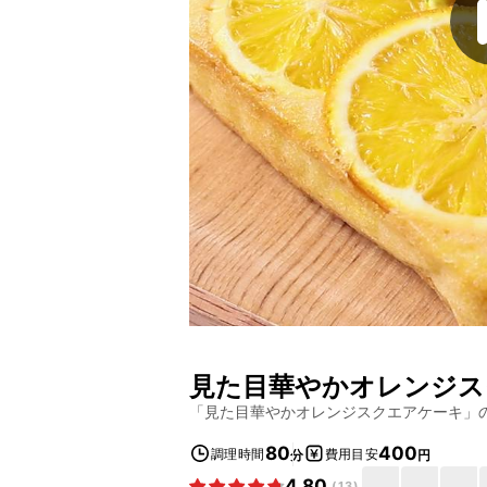
見た目華やかオレンジス
「
見た目華やかオレンジスクエアケーキ
」
80
400
調理時間
費用目安
分
円
4.80
(
13
)