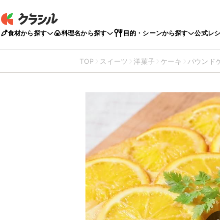
食材から探す
料理名から探す
目的・シーンから探す
公式レ
TOP
スイーツ
洋菓子
ケーキ
パウンド