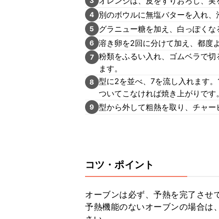
オレンジは、皮をすりおろし、実
3
別のボウルに無塩バターを入れ、
4
グラニュー糖を加え、白っぽくな
5
溶き卵を2回に分けて加え、都度
6
粉類をふるい入れ、ゴムベラで切
7
ます。
型に2を並べ、7を流し入れます。
8
ついてこなければ焼き上がりです
型から外して粗熱を取り、チャー
9
コツ・ポイント
オーブンは必ず、予熱を完了させて
予熱機能のないオーブンの場合は、