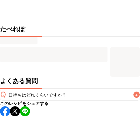
たべれぽ
よくある質問
Q
日持ちはどれくらいですか？
+
このレシピをシェアする
保存期間は冷蔵で当日中が目安です。なるべくお早めにお召
し上がりください。

A
※日持ちは目安です。
こちら
の注意事項をご確認の上、正し