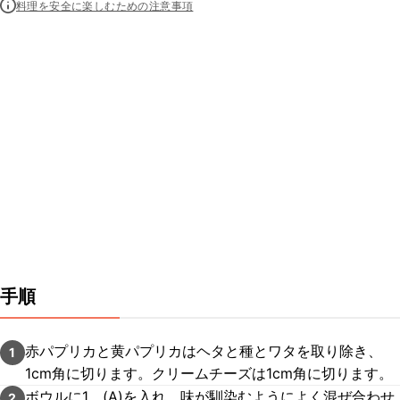
料理を安全に楽しむための注意事項
手順
赤パプリカと黄パプリカはヘタと種とワタを取り除き、
1
1cm角に切ります。クリームチーズは1cm角に切ります。
ボウルに1、(A)を入れ、味が馴染むようによく混ぜ合わせ
2