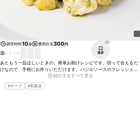
175
10
300
調理時間
費用目安
分
円
レビュー
保存
あともう一品ほしいときの、簡単お助けレシピです。切って合えるだ
けなので、手軽にお作りいただけます。バジルソースのフレッシュな
紹介文をすべて見る
味わいに、クリームチーズの濃厚な味がよく合いますよ。お好みでト
マトを入れていただいてもおいしく召し上がれますよ。
#
チーズ
#
乳製品