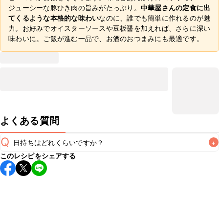
ジューシーな豚ひき肉の旨みがたっぷり。
中華屋さんの定食に出
てくるような本格的な味わい
なのに、誰でも簡単に作れるのが魅
力。お好みでオイスターソースや豆板醤を加えれば、さらに深い
味わいに。ご飯が進む一品で、お酒のおつまみにも最適です。
よくある質問
Q
日持ちはどれくらいですか？
+
このレシピをシェアする
保存期間は冷蔵で翌日中が目安です。なるべくお早めにお召
し上がりください。

A
※日持ちは目安です。
こちら
の注意事項をご確認の上、正し