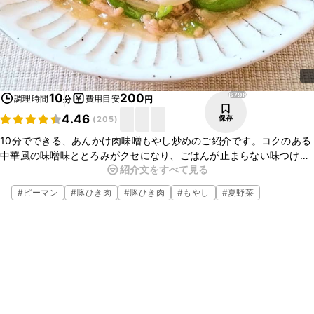
6798
10
200
調理時間
費用目安
分
円
4.46
保存
(
205
)
10分でできる、あんかけ肉味噌もやし炒めのご紹介です。コクのある
中華風の味噌味ととろみがクセになり、ごはんが止まらない味つけで
紹介文をすべて見る
す。とても簡単なので、ぜひお試しくださいね。
#
ピーマン
#
豚ひき肉
#
豚ひき肉
#
もやし
#
夏野菜