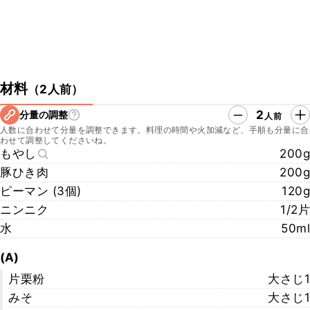
材料
（
2人前
）
2
分量の調整
人前
人数に合わせて分量を調整できます。料理の時間や火加減など、手順も分量に合
わせて調整してくださいね。
もやし
200g
豚ひき肉
200g
ピーマン (3個)
120g
ニンニク
1/2片
水
50ml
(A)
片栗粉
大さじ1
みそ
大さじ1