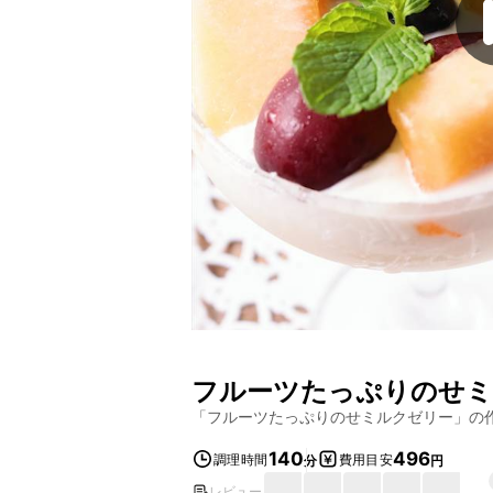
フルーツたっぷりのせミ
「
フルーツたっぷりのせミルクゼリー
」の
140
496
調理時間
費用目安
分
円
レビュー