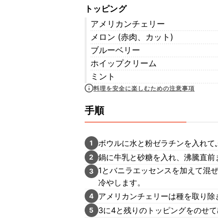
トッピング
アメリカンチェリー
メロン (赤肉、カット)
ブルーベリー
ホイップクリーム
ミント
料理を安全に楽しむための注意事項
手順
ボウルに水と粉ゼラチンを入れて
1
鍋に牛乳と砂糖を入れ、沸騰直前
2
1とバニラエッセンスを加えて混
3
冷やします。
アメリカンチェリーは種を取り除
4
3に4と残りのトッピングをのせ
5