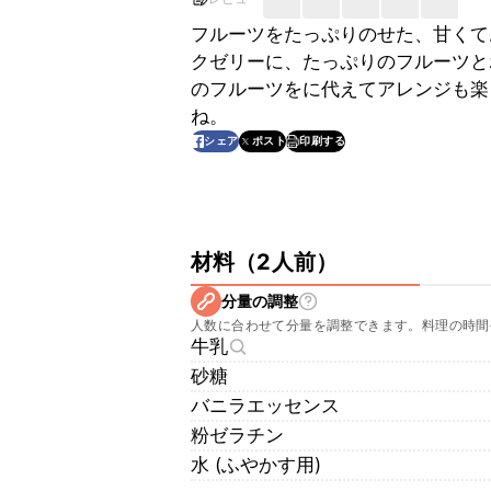
フルーツをたっぷりのせた、甘くて
クゼリーに、たっぷりのフルーツと
のフルーツをに代えてアレンジも楽
ね。
印刷する
シェア
ポスト
材料
（
2人前
）
分量の調整
人数に合わせて分量を調整できます。料理の時間
牛乳
砂糖
バニラエッセンス
粉ゼラチン
水 (ふやかす用)