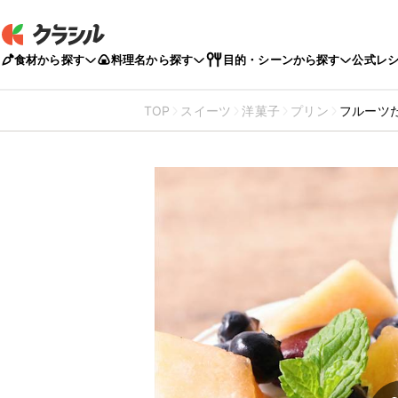
食材から探す
料理名から探す
目的・シーンから探す
公式レ
TOP
スイーツ
洋菓子
プリン
フルーツ