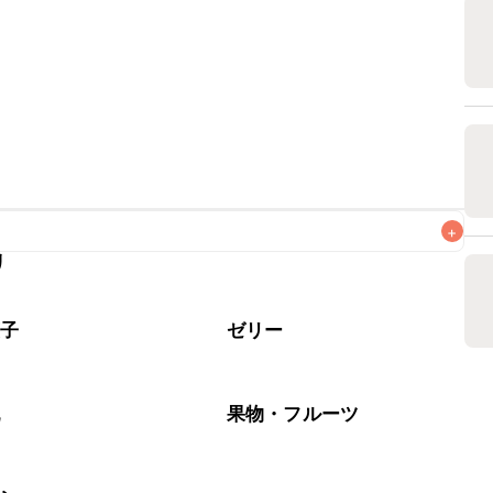
+
リ
なるべくお早めにお召し上がりください。

菓子
ゼリー
乳
果物・フルーツ