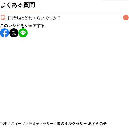
よくある質問
Q
日持ちはどれくらいですか？
+
このレシピをシェアする
保存期間は冷蔵で翌日中が目安です。なるべくお早めにお召
し上がりください。

A
※日持ちは目安です。
こちら
の注意事項をご確認の上、正し
TOP
スイーツ
洋菓子
ゼリー
栗のミルクゼリー あずきのせ