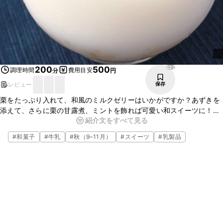
822
200
500
調理時間
費用目安
分
円
レビュー
保存
栗をたっぷり入れて、和風のミルクゼリーはいかがですか？あずきを
添えて、さらに栗の甘露煮、ミントを飾れば可愛い和スイーツに！お
紹介文をすべて見る
もてなしにもぴったりな一品になります。簡単に出来上がるので、ぜ
ひ作ってみてくださいね。
#
和菓子
#
牛乳
#
秋（9–11月）
#
スイーツ
#
乳製品