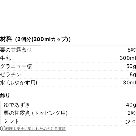
材料
（
2個分(200mlカップ)
）
栗の甘露煮
8粒
牛乳
300ml
グラニュー糖
50g
ゼラチン
8g
水 (ふやかす用)
30ml
飾り
ゆであずき
40g
栗の甘露煮 (トッピング用)
2粒
ミント
少々
料理を安全に楽しむための注意事項