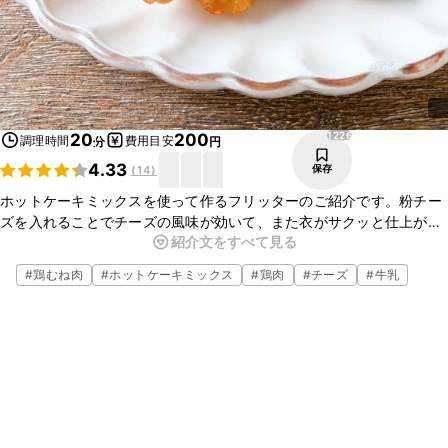
1226
20
200
調理時間
費用目安
分
円
4.33
保存
(
14
)
ホットケーキミックスを使って作るフリッターのご紹介です。粉チー
ズを入れることでチーズの風味が効いて、また衣がサクッと仕上がり
紹介文をすべて見る
ます。ホットケーキミックスを使って手軽にできるので、ぜひ作って
みてくださいね。
#
鶏むね肉
#
ホットケーキミックス
#
鶏肉
#
チーズ
#
牛乳