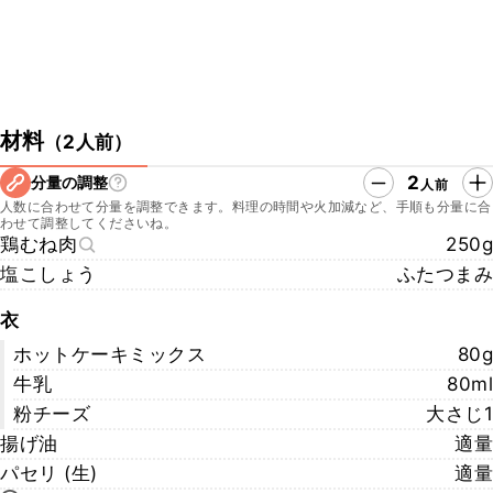
材料
（
2人前
）
2
分量の調整
人前
人数に合わせて分量を調整できます。料理の時間や火加減など、手順も分量に合
わせて調整してくださいね。
鶏むね肉
250g
塩こしょう
ふたつまみ
衣
ホットケーキミックス
80g
牛乳
80ml
粉チーズ
大さじ1
揚げ油
適量
パセリ (生)
適量