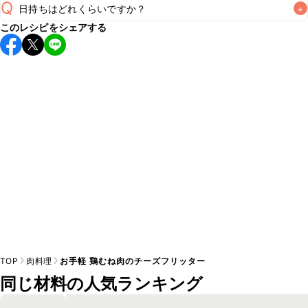
Q
日持ちはどれくらいですか？
+
このレシピをシェアする
保存期間は冷蔵で翌日中が目安です。なるべくお早めにお召
し上がりください。

A
※日持ちは目安です。
こちら
の注意事項をご確認の上、正し
TOP
肉料理
お手軽 鶏むね肉のチーズフリッター
同じ材料の人気ランキング