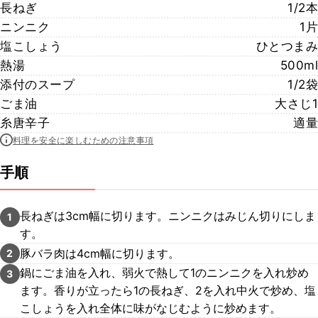
長ねぎ
1/2本
ニンニク
1片
塩こしょう
ひとつまみ
熱湯
500ml
添付のスープ
1/2袋
ごま油
大さじ1
糸唐辛子
適量
料理を安全に楽しむための注意事項
手順
長ねぎは3cm幅に切ります。ニンニクはみじん切りにしま
1
す。
豚バラ肉は4cm幅に切ります。
2
鍋にごま油を入れ、弱火で熱して1のニンニクを入れ炒め
3
ます。香りが立ったら1の長ねぎ、2を入れ中火で炒め、塩
こしょうを入れ全体に味がなじむように炒めます。