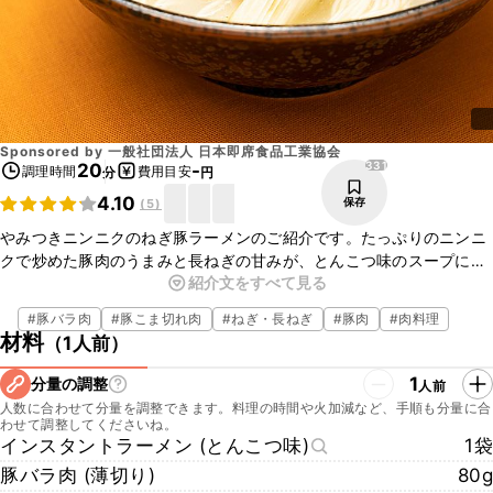
Sponsored by
一般社団法人 日本即席食品工業協会
331
20
-
調理時間
費用目安
分
円
4.10
保存
(
5
)
やみつきニンニクのねぎ豚ラーメンのご紹介です。たっぷりのニンニ
クで炒めた豚肉のうまみと長ねぎの甘みが、とんこつ味のスープに相
紹介文をすべて見る
性抜群で、一度食べたら箸が止まらなくなること間違いなしです。ニ
ンニクの風味がしっかりと効いているので、添付のスープを半分にし
#
豚バラ肉
#
豚こま切れ肉
#
ねぎ・長ねぎ
#
豚肉
#
肉料理
てもおいしく食べられますよ。簡単にお作りいただけますので、ぜひ
材料
（
1人前
）
お試しくださいね。
1
分量の調整
人前
人数に合わせて分量を調整できます。料理の時間や火加減など、手順も分量に合
わせて調整してくださいね。
インスタントラーメン (とんこつ味)
1袋
豚バラ肉 (薄切り)
80g