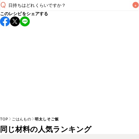
Q
日持ちはどれくらいですか？
+
A
このレシピをシェアする
保存期間は冷蔵で当日中が目安です。なるべくお早めにお召
し上がりください。

A
※日持ちは目安です。
こちら
の注意事項をご確認の上、正し
TOP
ごはんもの
明太しそご飯
同じ材料の人気ランキング