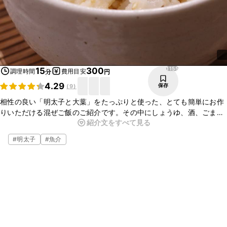
1155
15
300
調理時間
費用目安
分
円
4.29
保存
(
9
)
相性の良い「明太子と大葉」をたっぷりと使った、とても簡単にお作
りいただける混ぜご飯のご紹介です。その中にしょうゆ、酒、ごま油
紹介文をすべて見る
をプラスするだけで、一味違う味になりますよ。白いりごまの風味も
良く合いとても美味しいのでぜひ作ってみてくださいね。
#
明太子
#
魚介