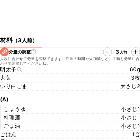
材料
（
3人前
）
3
分量の調整
人前
人数に合わせて分量を調整できます。料理の時間や火加減など、手順も分量に合
わせて調整してくださいね。
明太子
60g
大葉
3枚
いり白ごま
大さじ2
(A)
しょうゆ
小さじ1
料理酒
小さじ1
ごま油
小さじ1
ごはん
1合