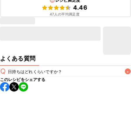
レシピ満足度
4.46
47
人の平均満足度
よくある質問
Q
日持ちはどれくらいですか？
+
このレシピをシェアする
保存期間は冷蔵で1週間が目安です。なるべくお早めにお召し
上がりください。

A
※日持ちは目安です。
こちら
の注意事項をご確認の上、正し