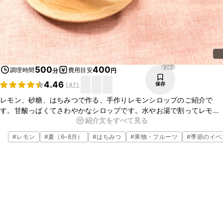
4264
500
400
調理時間
費用目安
分
円
4.46
保存
(
47
)
レモン、砂糖、はちみつで作る、手作りレモンシロップのご紹介で
す。甘酸っぱくてさわやかなシロップです。水やお湯で割ってレモ
紹介文をすべて見る
ネードにしたり、炭酸水で割ってレモンスカッシュにしてもおいしく
召し上がれますよ。ぜひお試しくださいね。
#
レモン
#
夏（6–8月）
#
はちみつ
#
果物・フルーツ
#
季節のイベ