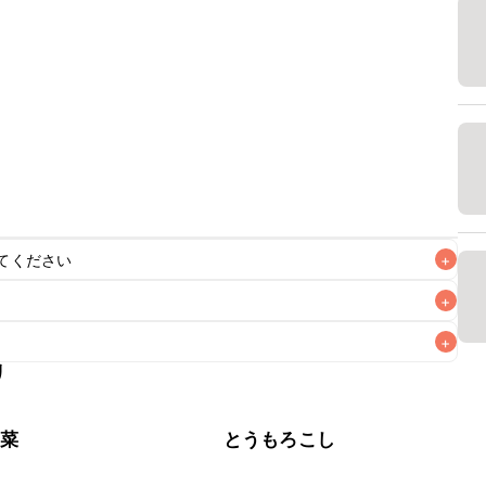
てください
+
+
+
リ
なるべくお早めにお召し上がりください。

野菜
とうもろこし