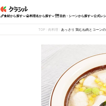
食材から探す
料理名から探す
目的・シーンから探す
公式レ
TOP
肉料理
あっさり 鶏むね肉とコーン