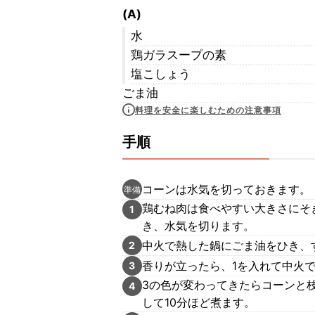
(A)
水
鶏ガラスープの素
塩こしょう
ごま油
料理を安全に楽しむための注意事項
手順
コーンは水気を切っておきます。
準備
鶏むね肉は食べやすい大きさにそ
1
き、水気を切ります。
中火で熱した鍋にごま油をひき、
2
香りが立ったら、1を入れて中火
3
3の色が変わってきたらコーンと枝
4
して10分ほど煮ます。