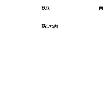
枝豆
肉
鶏むね肉