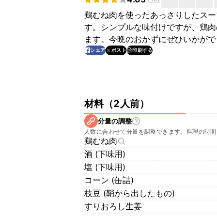
鶏むね肉を使ったあっさりしたスー
す。シンプルな味付けですが、鶏肉
ます。今晩のおかずにぜひいかがで
印刷する
シェア
ポスト
材料
（
2人前
）
分量の調整
人数に合わせて分量を調整できます。料理の時間
鶏むね肉
酒 (下味用)
塩 (下味用)
コーン (缶詰)
枝豆 (鞘から出したもの)
すりおろし生姜