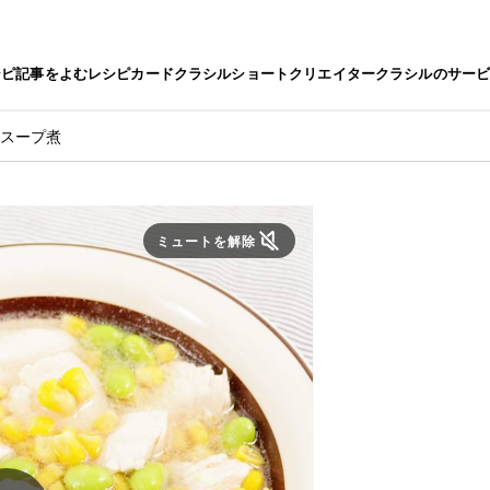
シピ
記事をよむ
レシピカード
クラシルショート
クリエイター
クラシルのサー
のスープ煮
ミュートを解除