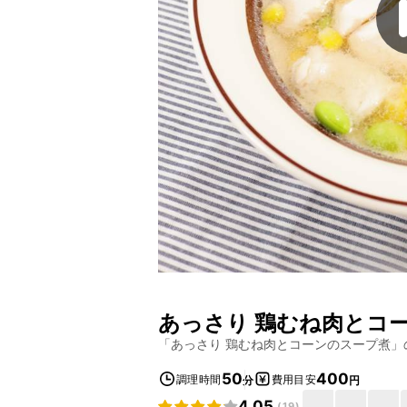
あっさり 鶏むね肉とコ
「
あっさり 鶏むね肉とコーンのスープ煮
」
50
400
調理時間
費用目安
分
円
4.05
(
19
)