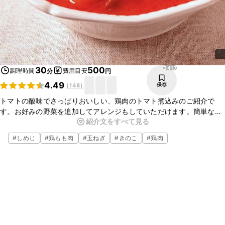
3417
30
500
調理時間
費用目安
分
円
4.49
保存
(
148
)
トマトの酸味でさっぱりおいしい、鶏肉のトマト煮込みのご紹介で
す。お好みの野菜を追加してアレンジもしていただけます。簡単なの
紹介文をすべて見る
でぜひ作ってみてくださいね。
#
しめじ
#
鶏もも肉
#
玉ねぎ
#
きのこ
#
鶏肉