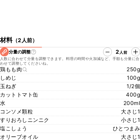
材料
（
2人前
）
2
分量の調整
人前
人数に合わせて分量を調整できます。料理の時間や火加減など、手順も分量に合
わせて調整してくださいね。
鶏もも肉
250g
しめじ
100g
玉ねぎ
1/2個
カットトマト缶
400g
水
200ml
コンソメ顆粒
大さじ1
すりおろしニンニク
小さじ1
塩こしょう
ひとつまみ
オリーブオイル
大さじ1