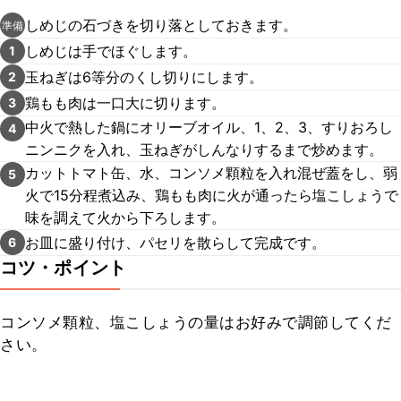
しめじの石づきを切り落としておきます。
準備
しめじは手でほぐします。
1
玉ねぎは6等分のくし切りにします。
2
鶏もも肉は一口大に切ります。
3
中火で熱した鍋にオリーブオイル、1、2、3、すりおろし
4
ニンニクを入れ、玉ねぎがしんなりするまで炒めます。
カットトマト缶、水、コンソメ顆粒を入れ混ぜ蓋をし、弱
5
火で15分程煮込み、鶏もも肉に火が通ったら塩こしょうで
味を調えて火から下ろします。
お皿に盛り付け、パセリを散らして完成です。
6
コツ・ポイント
コンソメ顆粒、塩こしょうの量はお好みで調節してくだ
さい。