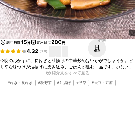
1953
15
200
調理時間
費用目安
分
円
4.32
保存
(
26
)
今晩のおかずに、長ねぎと油揚げの中華炒めはいかがでしょうか。ピ
リ辛な味つけが油揚げに染み込み、ごはんが進む一品です。少ない食
紹介文をすべて見る
材で簡単に作れますので、忙しいときやあと一品欲しいときにぜひ
作ってみてくださいね。
#
ねぎ・長ねぎ
#
秋野菜
#
油揚げ
#
野菜
#
大豆・豆腐