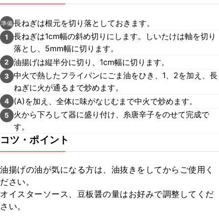
長ねぎは根元を切り落としておきます。
準備
長ねぎは1cm幅の斜め切りにします。しいたけは軸を切り
1
落とし、5mm幅に切ります。
油揚げは縦半分に切り、1cm幅に切ります。
2
中火で熱したフライパンにごま油をひき、1、2を加え、長
3
ねぎに火が通るまで炒めます。
(A)を加え、全体に味がなじむまで中火で炒めます。
4
火から下ろして器に盛り付け、糸唐辛子をのせて完成で
5
す。
コツ・ポイント
油揚げの油が気になる方は、油抜きをしてからご使用く
ださい。

オイスターソース、豆板醤の量はお好みで調整してくだ
さい。