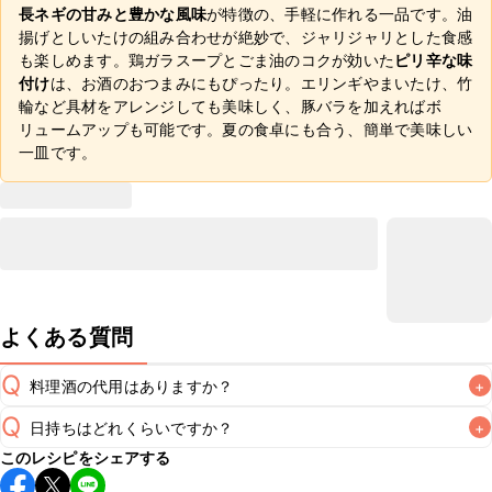
長ネギの甘みと豊かな風味
が特徴の、手軽に作れる一品です。油
揚げとしいたけの組み合わせが絶妙で、ジャリジャリとした食感
も楽しめます。鶏ガラスープとごま油のコクが効いた
ピリ辛な味
付け
は、お酒のおつまみにもぴったり。エリンギやまいたけ、竹
輪など具材をアレンジしても美味しく、豚バラを加えればボ
リュームアップも可能です。夏の食卓にも合う、簡単で美味しい
一皿です。
よくある質問
Q
料理酒の代用はありますか？
+
Q
日持ちはどれくらいですか？
+
A
このレシピをシェアする
保存期間は冷蔵で翌日中が目安です。なるべくお早めにお召