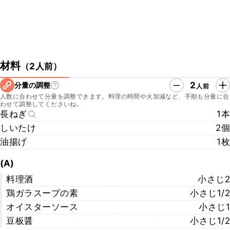
材料
（
2人前
）
2
分量の調整
人前
人数に合わせて分量を調整できます。料理の時間や火加減など、手順も分量に合
わせて調整してくださいね。
長ねぎ
1本
しいたけ
2個
油揚げ
1枚
(A)
料理酒
小さじ2
鶏ガラスープの素
小さじ1/2
オイスターソース
小さじ1
豆板醤
小さじ1/2