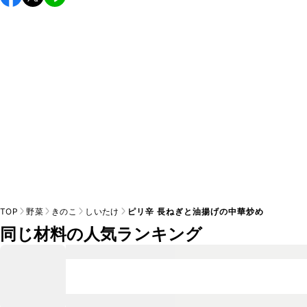
し上がりください。

A
※日持ちは目安です。
こちら
の注意事項をご確認の上、正し
TOP
野菜
きのこ
しいたけ
ピリ辛 長ねぎと油揚げの中華炒め
同じ材料の人気ランキング