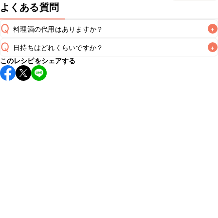
よくある質問
Q
料理酒の代用はありますか？
+
Q
日持ちはどれくらいですか？
+
A
このレシピをシェアする
保存期間は冷蔵で翌日中が目安です。なるべくお早めにお召
し上がりください。

A
※日持ちは目安です。
こちら
の注意事項をご確認の上、正し