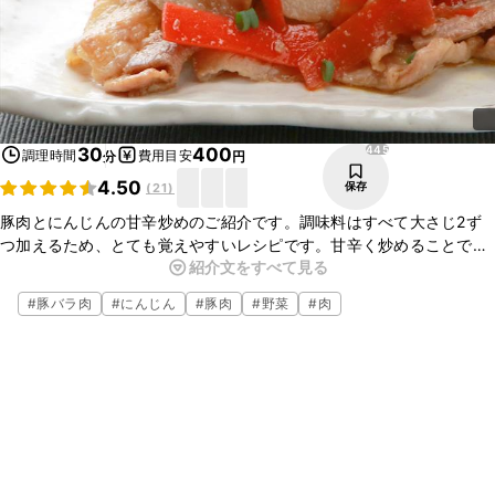
445
30
400
調理時間
費用目安
分
円
4.50
保存
(
21
)
豚肉とにんじんの甘辛炒めのご紹介です。調味料はすべて大さじ2ず
つ加えるため、とても覚えやすいレシピです。甘辛く炒めることで、
紹介文をすべて見る
お子様から大人まで愛される味付けに仕上げました。夜ごはんのおか
ずにぜひお試しくださいね。
#
豚バラ肉
#
にんじん
#
豚肉
#
野菜
#
肉