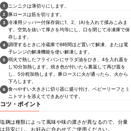
ニンニクは薄切りにします。
1
豚ロースは筋を切ります。
2
冷凍用ジッパー付保存袋に1、2、(A)を入れて揉みこみま
3
す。空気を抜いて厚さを均等にし、口を閉じて冷凍庫で保
存します。
調理するときに冷蔵庫で8時間ほど置いて解凍、または電
4
子レンジの解凍機能を使い解凍します。
弱火で熱したフライパンにサラダ油をひき、4を入れ蓋を
5
し10分加熱します。焼き色が付いたら裏返して再び蓋を
し、5分程加熱します。豚ロースに火が通ったら、火から
下ろします。
食べやすい大きさに切り器に盛り付け、ベビーリーフとミ
6
ニトマトを添えてできあがりです。
コツ・ポイント
塩麹は種類によって風味や味の濃さが異なるので、分量
は目安にし、お好みに合わせてご使用ください。
