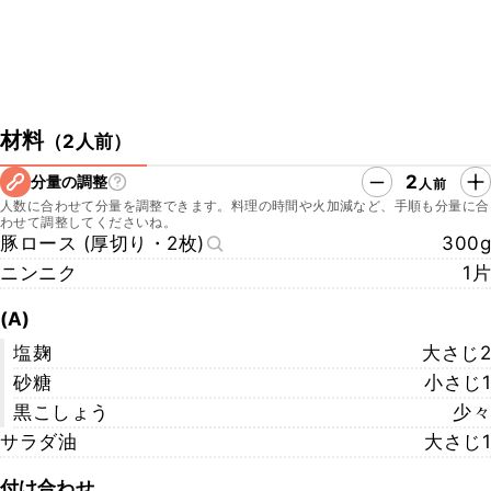
材料
（
2人前
）
2
分量の調整
人前
人数に合わせて分量を調整できます。料理の時間や火加減など、手順も分量に合
わせて調整してくださいね。
豚ロース (厚切り・2枚)
300g
ニンニク
1片
(A)
塩麹
大さじ2
砂糖
小さじ1
黒こしょう
少々
サラダ油
大さじ1
付け合わせ