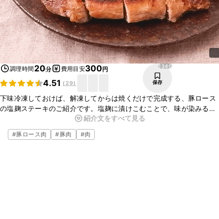
1340
20
300
調理時間
費用目安
分
円
4.51
保存
(
29
)
下味冷凍しておけば、解凍してからは焼くだけで完成する、豚ロース
の塩麹ステーキのご紹介です。塩麹に漬けこむことで、味が染みるの
紹介文をすべて見る
はもちろん、しっとりやわらかく仕上がります。とても簡単にできる
ので忙しいときにもピッタリですよ。ぜひ、お試しくださいね。
#
豚ロース肉
#
豚肉
#
肉