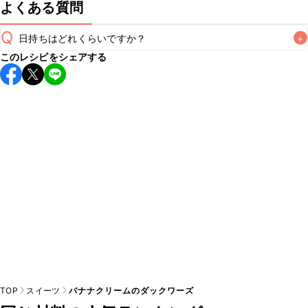
よくある質問
Q
日持ちはどれくらいですか？
+
このレシピをシェアする
保存期間は冷蔵で当日中が目安です。なるべくお早めにお召
し上がりください。

A
※日持ちは目安です。
こちら
の注意事項をご確認の上、正し
TOP
スイーツ
バナナクリームのダックワーズ