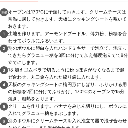
オーブンは170℃に予熱しておきます。クリームチーズは
準備
常温に戻しておきます。天板にクッキングシートを敷いて
おきます。
生地を作ります。アーモンドプードル、薄力粉、粉糖を合
1
わせてボウルにふるいます。
別のボウルに卵白を入れハンドミキサーで泡立て、泡立っ
2
てきたらグラニュー糖を3回に分けて加え都度泡立てて8分
立てにします。
1を加えゴムベラで切るように粉っぽさがなくなるまで混
3
ぜ合わせ、丸口金を入れた絞り袋に入れます。
天板のクッキングシートに楕円形にしぼり、ふりかける用
4
の粉糖を2回に分けてふりかけ、170℃のオーブンで15分
焼き、粗熱をとります。
クリームを作ります。バナナをみじん切りにし、ボウルに
5
入れてグラニュー糖をまぶします。
別のボウルにクリームチーズを入れ泡立て器で混ぜ合わせ
6
なめらかにし、5を混ぜ合わせます。