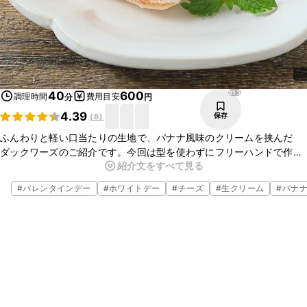
913
40
600
調理時間
費用目安
分
円
4.39
保存
(
8
)
ふんわりと軽い口当たりの生地で、バナナ風味のクリームを挟んだ
ダックワーズのご紹介です。今回は型を使わずにフリーハンドで作り
紹介文をすべて見る
ました。サクサクとした軽い生地に焼き上がり濃厚なクリームとよく
合いますよ。ぜひ作ってみてくださいね。
#
バレンタインデー
#
ホワイトデー
#
チーズ
#
生クリーム
#
バナ