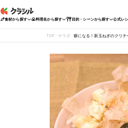
食材から探す
料理名から探す
目的・シーンから探す
公式レ
TOP
サラダ
癖になる！新玉ねぎのクリチ