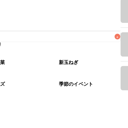
+
リ
なるべくお早めにお召し上がりください。

野菜
新玉ねぎ
ーズ
季節のイベント