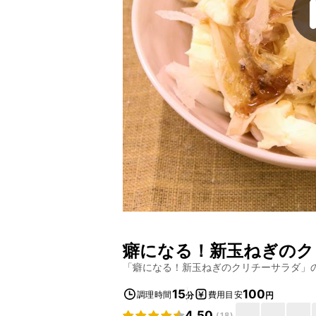
癖になる！新玉ねぎのク
「
癖になる！新玉ねぎのクリチーサラダ
」
15
100
調理時間
費用目安
分
円
4.50
(
18
)