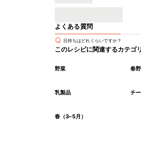
よくある質問
Q
日持ちはどれくらいですか？
このレシピに関連するカテゴ
保存期間は冷蔵で当日中が目安です。
A
※日持ちは目安です。
こちら
野菜
春
乳製品
チ
春（3–5月）