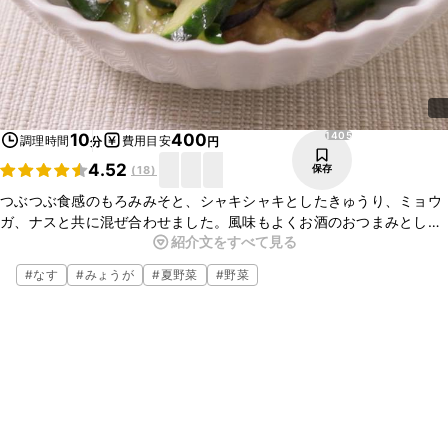
1405
10
400
調理時間
費用目安
分
円
4.52
保存
(
18
)
つぶつぶ食感のもろみみそと、シャキシャキとしたきゅうり、ミョウ
ガ、ナスと共に混ぜ合わせました。風味もよくお酒のおつまみとして
紹介文をすべて見る
も、白いごはんのお供としても相性バツグンですよ。簡単にお作りい
ただけますので、ぜひお試しください。
#
なす
#
みょうが
#
夏野菜
#
野菜