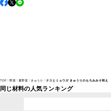
保存期間は冷蔵で当日中が目安です。なるべくお早めにお召
し上がりください。

A
※日持ちは目安です。
こちら
の注意事項をご確認の上、正し
TOP
野菜
夏野菜
きゅうり
ナスとミョウガ きゅうりのもろみみそ和え
同じ材料の人気ランキング