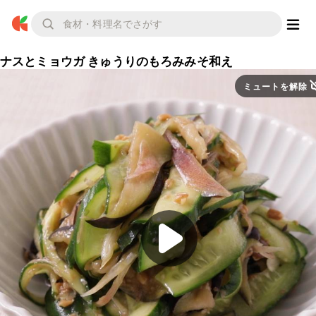
ナスとミョウガ きゅうりのもろみみそ和え
ミュートを解除