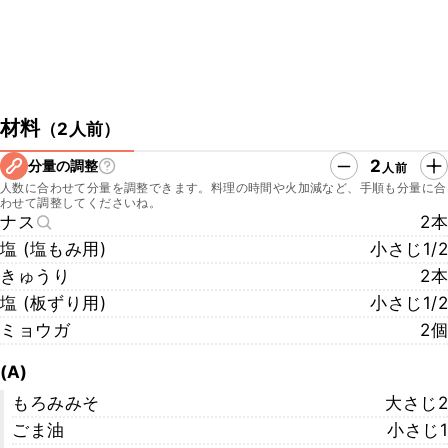
材料
（
2人前
）
2
分量の調整
人前
人数に合わせて分量を調整できます。料理の時間や火加減など、手順も分量に合
わせて調整してくださいね。
ナス
2本
塩 (塩もみ用)
小さじ1/2
きゅうり
2本
塩 (板ずり用)
小さじ1/2
ミョウガ
2個
(A)
もろみみそ
大さじ2
ごま油
小さじ1