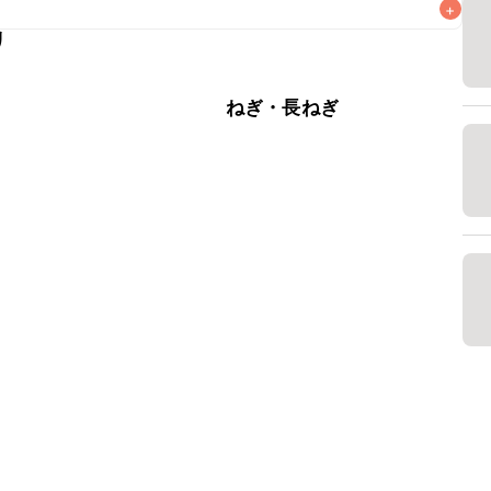
+
リ
なるべくお早めにお召し上がりください。

ラ
ねぎ・長ねぎ