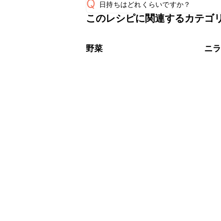
Q
日持ちはどれくらいですか？
このレシピに関連するカテゴ
保存期間は冷蔵で翌日中が目安です。
A
※日持ちは目安です。
こちら
野菜
ニ