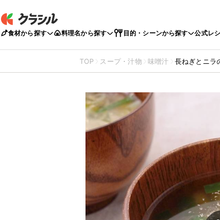
食材から探す
料理名から探す
目的・シーンから探す
公式レ
TOP
スープ・汁物
味噌汁
長ねぎとニラ