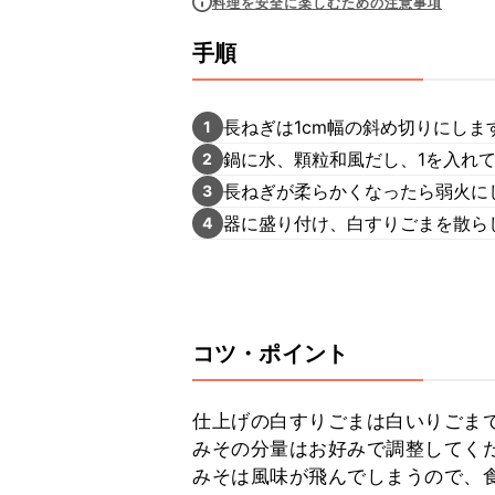
料理を安全に楽しむための注意事項
手順
長ねぎは1cm幅の斜め切りにしま
1
鍋に水、顆粒和風だし、1を入れ
2
長ねぎが柔らかくなったら弱火に
3
器に盛り付け、白すりごまを散ら
4
コツ・ポイント
仕上げの白すりごまは白いりごまで
みその分量はお好みで調整してくだ
みそは風味が飛んでしまうので、