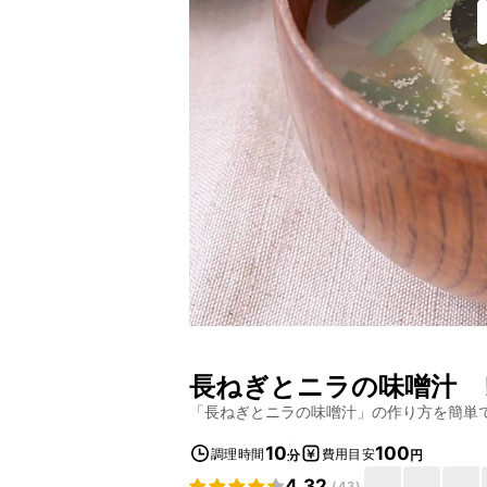
長ねぎとニラの味噌汁
レ
「
長ねぎとニラの味噌汁
」の作り方を簡単
10
100
調理時間
費用目安
分
円
4.32
(
43
)