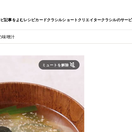
シピ
記事をよむ
レシピカード
クラシルショート
クリエイター
クラシルのサー
の味噌汁
ミュートを解除