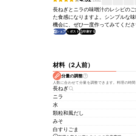
長ねぎとニラの味噌汁のレシピのご
た食感になりますよ。シンプルな味
機会に、ぜひ一度作ってみてくださ
印刷する
シェア
ポスト
材料
（
2人前
）
分量の調整
人数に合わせて分量を調整できます。料理の時間
長ねぎ
ニラ
水
顆粒和風だし
みそ
白すりごま