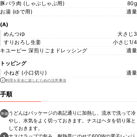
豚バラ肉 (しゃぶしゃぶ用)
80g
お湯 (ゆで用)
適量
(A)
めんつゆ
大さじ3
すりおろし生姜
小さじ1/4
キユーピー 深煎りごまドレッシング
適量
トッピング
小ねぎ (小口切り)
適量
料理を安全に楽しむための注意事項
手順
うどんはパッケージの表記通りに加熱し、流水で洗って冷
準備
やし、水気をよく切っておきます。ナスはヘタを切り落と
しておきます。
ナスはラップで包み、耐熱皿にのせて600Wの電子レンジ
1