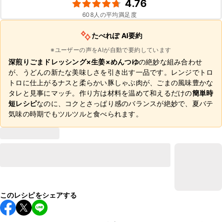
4.76
608
人の平均満足度
たべれぽ AI要約
※ユーザーの声をAIが自動で要約しています
深煎りごまドレッシング×生姜×めんつゆ
の絶妙な組み合わせ
が、うどんの新たな美味しさを引き出す一品です。レンジでトロ
トロに仕上がるナスと柔らかい豚しゃぶ肉が、ごまの風味豊かな
タレと見事にマッチ。作り方は材料を温めて和えるだけの
簡単時
短レシピ
なのに、コクとさっぱり感のバランスが絶妙で、夏バテ
気味の時期でもツルツルと食べられます。
このレシピをシェアする