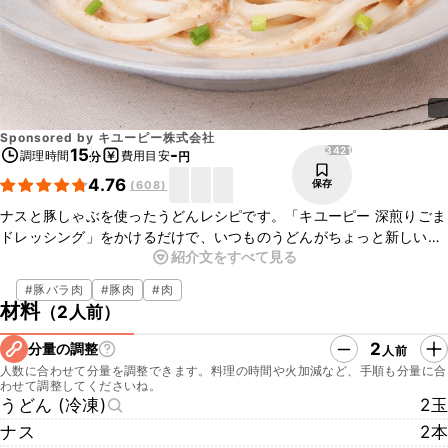
Sponsored by
キユーピー株式会社
3421
15
-
調理時間
費用目安
分
円
4.76
保存
(
608
)
ナスと豚しゃぶを使ったうどんレシピです。「キユーピー 深煎りごま
ドレッシング」をかけるだけで、いつものうどんがちょっと新しい味
紹介文をすべて見る
わいに♪すりたてのごまの香りとまろやかな味わいが、野菜はもちろ
ん、うどんやお肉ともよく合うので、お箸が進みますよ。ぜひ試して
#
豚バラ肉
#
豚肉
#
肉
みてくださいね！
材料
（
2人前
）
2
分量の調整
人前
人数に合わせて分量を調整できます。料理の時間や火加減など、手順も分量に合
わせて調整してくださいね。
うどん (冷凍)
2玉
ナス
2本