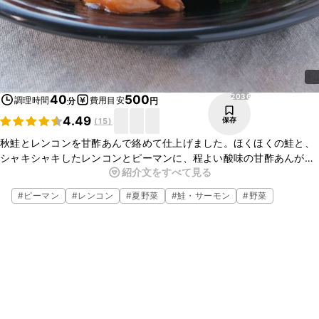
2036
40
500
調理時間
費用目安
分
円
4.49
保存
(
15
)
秋鮭とレンコンを甘酢あんで絡めて仕上げました。ほくほくの鮭と、
シャキシャキしたレンコンとピーマンに、程よい酸味の甘酢あんがよ
紹介文をすべて見る
く合います。事前に調味料を合わせてますので、一気に仕上げること
が出来ます。是非お試しください。
#
ピーマン
#
レンコン
#
夏野菜
#
鮭・サーモン
#
野菜