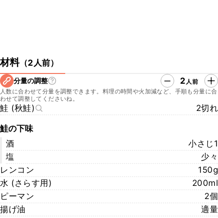
材料
（
2人前
）
2
分量の調整
人前
人数に合わせて分量を調整できます。料理の時間や火加減など、手順も分量に合
わせて調整してくださいね。
鮭 (秋鮭)
2切れ
鮭の下味
酒
小さじ1
塩
少々
レンコン
150g
水 (さらす用)
200ml
ピーマン
2個
揚げ油
適量