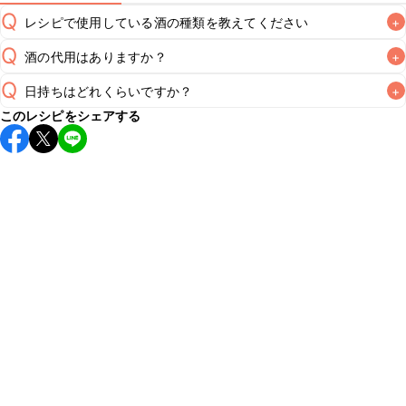
Q
レシピで使用している酒の種類を教えてください
+
Q
酒の代用はありますか？
+
A
Q
日持ちはどれくらいですか？
+
A
このレシピをシェアする
保存期間は冷蔵で翌日中が目安です。なるべくお早めにお召
し上がりください。

A
※日持ちは目安です。
こちら
の注意事項をご確認の上、正し