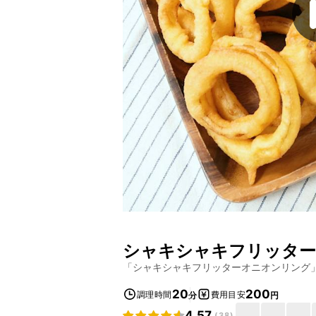
シャキシャキフリッタ
「
シャキシャキフリッターオニオンリング
20
200
調理時間
費用目安
分
円
4.57
(
38
)