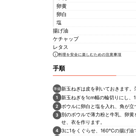
卵黄
卵白
塩
揚げ油
ケチャップ
レタス
料理を安全に楽しむための注意事項
手順
新玉ねぎは皮を剥いておきます。
準備
新玉ねぎを1cm幅の輪切りにし、
1
ボウルに卵白と塩を入れ、角が立
2
別のボウルで薄力粉と牛乳、卵黄
3
せ、衣を作ります。
3に1をくぐらせ、160℃の揚げ
4