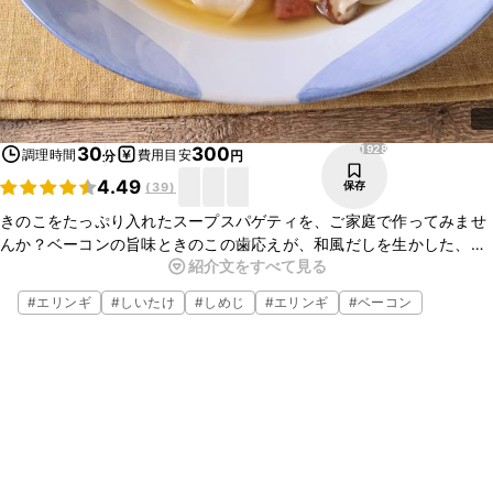
1928
30
300
調理時間
費用目安
分
円
4.49
保存
(
39
)
きのこをたっぷり入れたスープスパゲティを、ご家庭で作ってみませ
んか？ベーコンの旨味ときのこの歯応えが、和風だしを生かした、
紹介文をすべて見る
あっさりとしたスープとよく合います。お好みのきのこと野菜を入れ
るとアレンジが広がります。是非お試しくださいね。
#
エリンギ
#
しいたけ
#
しめじ
#
エリンギ
#
ベーコン