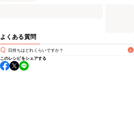
よくある質問
Q
日持ちはどれくらいですか？
+
このレシピをシェアする
こちらのレシピは出来たてをお召し上がりいただくことをお
すすめします。

A
※日持ちは目安です。
こちら
の注意事項をご確認の上、正し