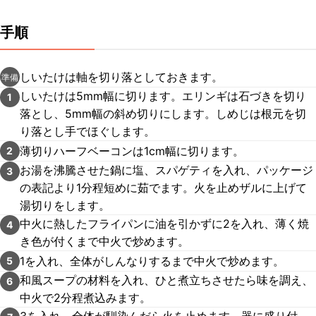
手順
しいたけは軸を切り落としておきます。
準備
しいたけは5mm幅に切ります。エリンギは石づきを切り
1
落とし、5mm幅の斜め切りにします。しめじは根元を切
り落とし手でほぐします。
薄切りハーフベーコンは1cm幅に切ります。
2
お湯を沸騰させた鍋に塩、スパゲティを入れ、パッケージ
3
の表記より1分程短めに茹でます。火を止めザルに上げて
湯切りをします。
中火に熱したフライパンに油を引かずに2を入れ、薄く焼
4
き色が付くまで中火で炒めます。
1を入れ、全体がしんなりするまで中火で炒めます。
5
和風スープの材料を入れ、ひと煮立ちさせたら味を調え、
6
中火で2分程煮込みます。