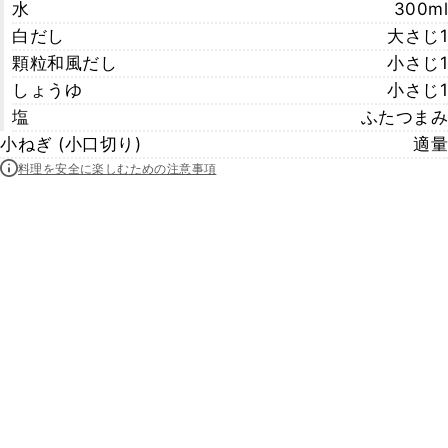
水
300ml
白だし
大さじ1
顆粒和風だし
小さじ1
しょうゆ
小さじ1
塩
ふたつまみ
小ねぎ (小口切り)
適量
料理を安全に楽しむための注意事項