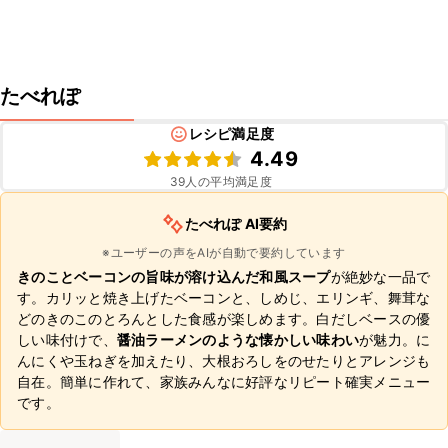
たべれぽ
レシピ満足度
4.49
39
人の平均満足度
たべれぽ AI要約
※ユーザーの声をAIが自動で要約しています
きのことベーコンの旨味が溶け込んだ和風スープ
が絶妙な一品で
す。カリッと焼き上げたベーコンと、しめじ、エリンギ、舞茸な
どのきのこのとろんとした食感が楽しめます。白だしベースの優
しい味付けで、
醤油ラーメンのような懐かしい味わい
が魅力。に
んにくや玉ねぎを加えたり、大根おろしをのせたりとアレンジも
自在。簡単に作れて、家族みんなに好評なリピート確実メニュー
です。