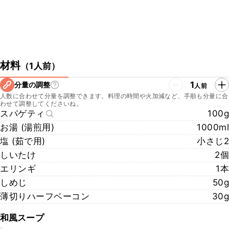
材料
（
1人前
）
1
分量の調整
人前
人数に合わせて分量を調整できます。料理の時間や火加減など、手順も分量に合
わせて調整してくださいね。
スパゲティ
100g
お湯 (湯煎用)
1000ml
塩 (茹で用)
小さじ2
しいたけ
2個
エリンギ
1本
しめじ
50g
薄切りハーフベーコン
30g
和風スープ