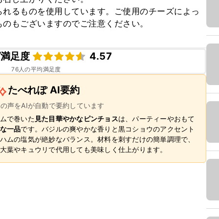
られるものを使用しています。ご使用のチーズによっ
ものもございますのでご注意ください。
ピ満足度
4.57
76
人の平均満足度
たべれぽ AI要約
ーの声をAIが自動で要約しています
ムで巻いた
見た目華やかなピンチョス
は、パーティーやおもて
な一品
です。バジルの爽やかな香りと黒コショウのアクセント
ハムの塩気が絶妙なバランス。材料を刺すだけの簡単調理で、
大葉やキュウリで代用しても美味しく仕上がります。