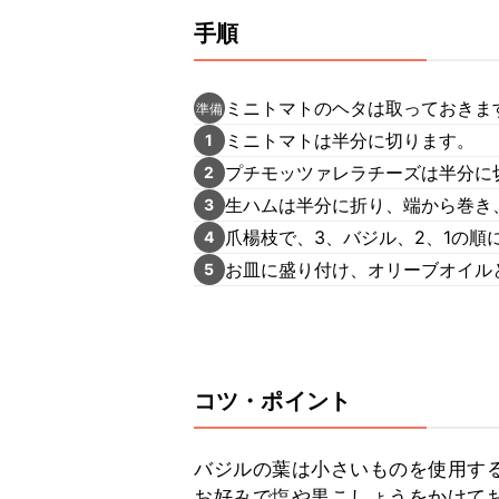
手順
ミニトマトのヘタは取っておきま
準備
ミニトマトは半分に切ります。
1
プチモッツァレラチーズは半分に
2
生ハムは半分に折り、端から巻き
3
爪楊枝で、3、バジル、2、1の順
4
お皿に盛り付け、オリーブオイル
5
コツ・ポイント
バジルの葉は小さいものを使用する
お好みで塩や黒こしょうをかけてお