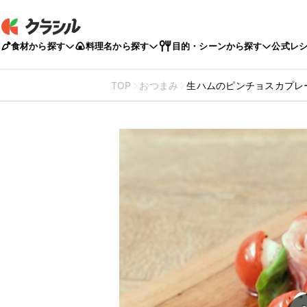
食材から探す
料理名から探す
目的・シーンから探す
公式レ
TOP
おつまみ
生ハムのピンチョスカプレ