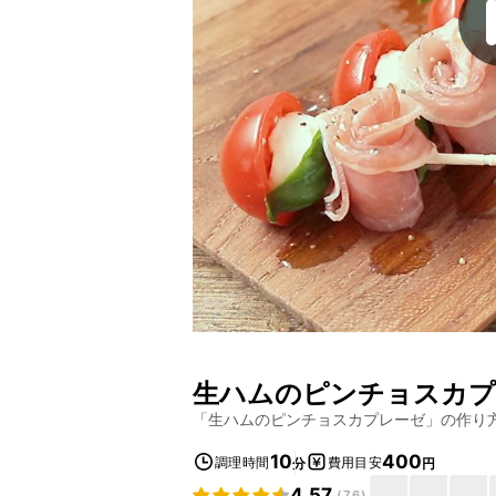
生ハムのピンチョスカプ
「
生ハムのピンチョスカプレーゼ
」の作り
10
400
調理時間
費用目安
分
円
4.57
(
76
)