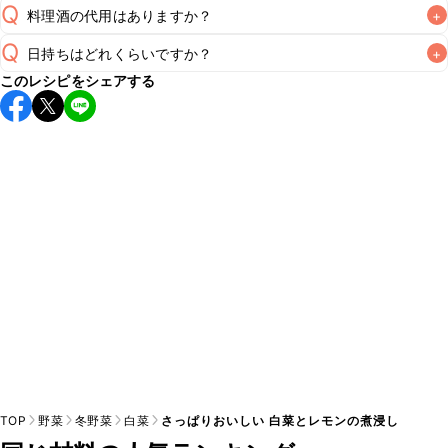
Q
料理酒の代用はありますか？
+
Q
日持ちはどれくらいですか？
+
A
このレシピをシェアする
保存期間は冷蔵で当日中が目安です。なるべくお早めにお召
し上がりください。

A
※日持ちは目安です。
こちら
の注意事項をご確認の上、正し
TOP
野菜
冬野菜
白菜
さっぱりおいしい 白菜とレモンの煮浸し