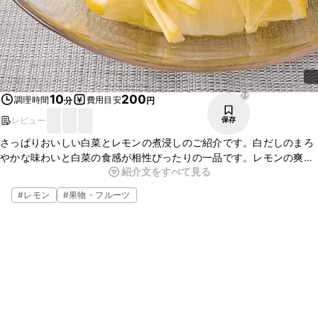
75
10
200
調理時間
費用目安
分
円
レビュー
保存
さっぱりおいしい白菜とレモンの煮浸しのご紹介です。白だしのまろ
やかな味わいと白菜の食感が相性ぴったりの一品です。レモンの爽や
紹介文をすべて見る
かな香りが食欲をそそりますよ。レンジで簡単に作れるので、ぜひお
試しくださいね。
#
レモン
#
果物・フルーツ