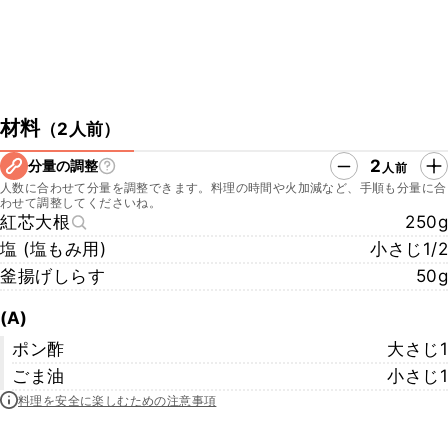
材料
（
2人前
）
2
分量の調整
人前
人数に合わせて分量を調整できます。料理の時間や火加減など、手順も分量に合
わせて調整してくださいね。
紅芯大根
250g
塩 (塩もみ用)
小さじ1/2
釜揚げしらす
50g
(A)
ポン酢
大さじ1
ごま油
小さじ1
料理を安全に楽しむための注意事項