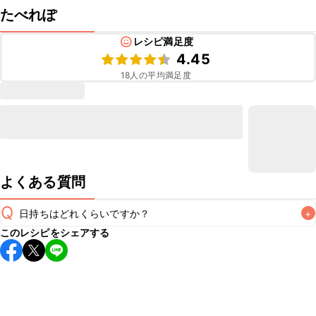
たべれぽ
レシピ満足度
4.45
18
人の平均満足度
よくある質問
Q
日持ちはどれくらいですか？
+
このレシピをシェアする
保存期間は冷蔵で当日中が目安です。なるべくお早めにお召
し上がりください。

A
※日持ちは目安です。
こちら
の注意事項をご確認の上、正し