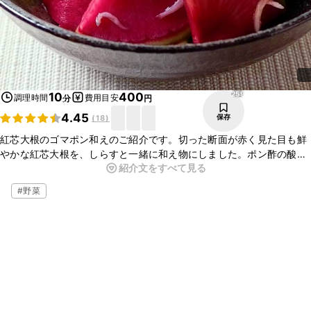
259
10
400
調理時間
費用目安
分
円
4.45
保存
(
18
)
紅芯大根のゴマポン和えのご紹介です。切った断面が赤く見た目も鮮
やかな紅芯大根を、しらすと一緒に和え物にしました。ポン酢の酸味
紹介文をすべて見る
と、ごま油の風味がとてもよく香りおいしいですよ。さっとお作りい
ただけますよ。ぜひお試しください。
#
野菜