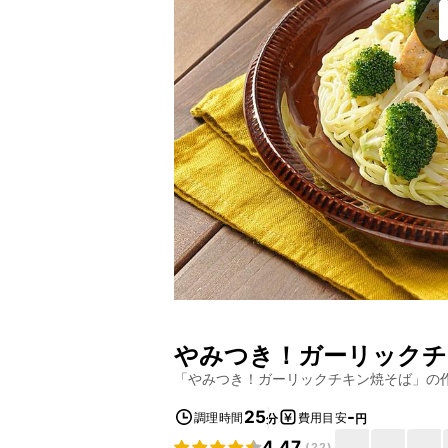
やみつき！ガーリックチ
「
やみつき！ガーリックチキン焼そば
」の
25
-
調理時間
費用目安
分
円
4.47
(
22
)