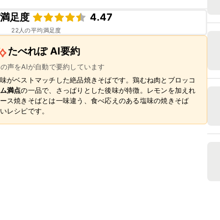
ピ満足度
4.47
22
人の平均満足度
たべれぽ AI要約
ーの声をAIが自動で要約しています
味がベストマッチした絶品焼きそばです。鶏むね肉とブロッコ
ム満点
の一品で、さっぱりとした後味が特徴。レモンを加えれ
ース焼きそばとは一味違う、食べ応えのある塩味の焼きそば
いレシピです。