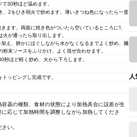
ジで30秒ほど温めます。
き、2をひき弱火で炒めます。薄いきつね色になったら一度
焼きます。両面に焼き色がついたら空いているところに1、
は火が通ったら取り出します。
を加え、静かにほぐしながら水がなくなるまでよく炒め、麺
の粉末ソースをふりかけ、よく混ぜ合わせます。
30秒ほど軽く炒め、火から下ろします。
。
人
をトッピングし完成です。
熱容器の種類、食材の状態により加熱具合に誤差が生
要に応じて加熱時間を調整しながら加熱してくださ
ださい。