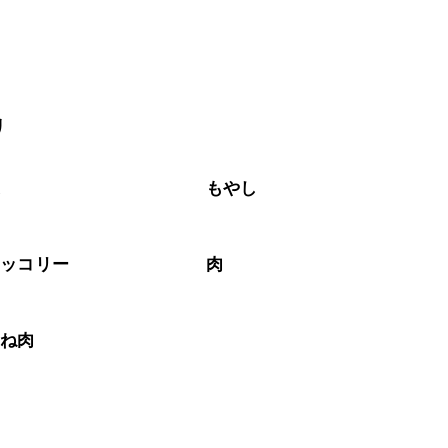
リ
菜
もやし
ロッコリー
肉
むね肉