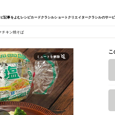
シピ
記事をよむ
レシピカード
クラシルショート
クリエイター
クラシルのサー
クチキン焼そば
こ
ミュートを解除