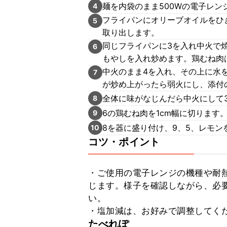
麺を内袋のまま500Wの電子レン
4
フライパンにオリーブオイルをひ
5
取り出します。
同じフライパンに3を入れ中火で
6
もやしを入れ炒めます。鶏むね肉
中火のまま4を入れ、その上に水
7
が炒め上がったら弱火にし、添付
全体に味がなじんだら中火にして
8
6の鶏むね肉を1cm幅に切ります
9
8を器に盛り付け、9、5、レモン
10
コツ・ポイント
・ご使用の電子レンジの機種や耐
じます。様子を確認しながら、必
い。

・塩加減は、お好みで調整してく
たべれぽ