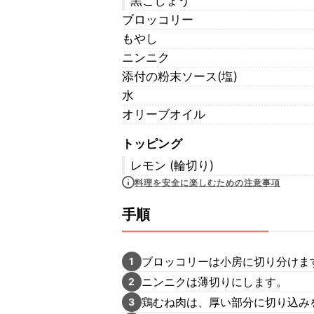
黒こしょう
ブロッコリー
もやし
ニンニク
添付の粉末ソース(塩)
水
オリーブオイル
トッピング
レモン (輪切り)
料理を安全に楽しむための注意事項
手順
ブロッコリーは小房に切り分けま
1
ニンニクは薄切りにします。
2
鶏むね肉は、厚い部分に切り込みを
3