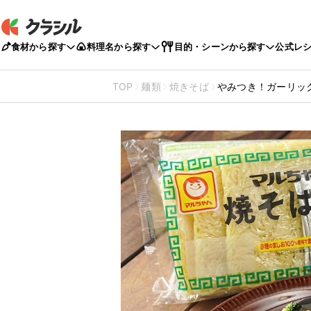
食材から探す
料理名から探す
目的・シーンから探す
公式レ
TOP
麺類
焼きそば
やみつき！ガーリッ