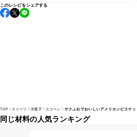
このレシピをシェアする
保存期間は常温で2~3日が目安です。なるべくお早めにお召
し上がりください。

A
※日持ちは目安です。
こちら
の注意事項をご確認の上、正し
TOP
スイーツ
洋菓子
スコーン
サクふわでおいしいアメリカンビスケッ
同じ材料の人気ランキング