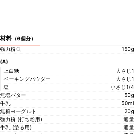
材料
（
6個分
）
強力粉
150g
(A)
上白糖
大さじ1
ベーキングパウダー
大さじ1
塩
小さじ1/4
無塩バター
50g
牛乳
50ml
無糖ヨーグルト
20g
強力粉 (打ち粉用)
適量
牛乳 (塗る用)
適量