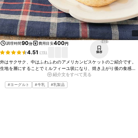
1527
90
400
調理時間
費用目安
分
円
4.51
保存
(
15
)
外はサクサク、中はふわふわのアメリカンビスケットのご紹介です。
生地を層にすることでミルフィーユ状になり、焼き上がり後の食感が
紹介文をすべて見る
サクサクになります。焼き立ての温かい状態でも、冷ました状態でも
おいしくお召し上がりいただけますよ。
#
ヨーグルト
#
牛乳
#
乳製品