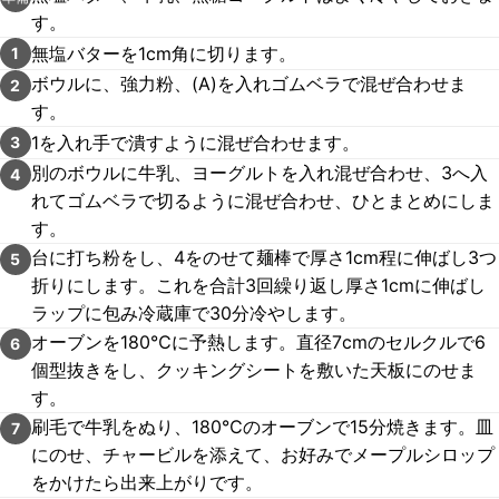
す。
無塩バターを1cm角に切ります。
1
ボウルに、強力粉、(A)を入れゴムベラで混ぜ合わせま
2
す。
1を入れ手で潰すように混ぜ合わせます。
3
別のボウルに牛乳、ヨーグルトを入れ混ぜ合わせ、3へ入
4
れてゴムベラで切るように混ぜ合わせ、ひとまとめにしま
す。
台に打ち粉をし、4をのせて麺棒で厚さ1cm程に伸ばし3つ
5
折りにします。これを合計3回繰り返し厚さ1cmに伸ばし
ラップに包み冷蔵庫で30分冷やします。
オーブンを180℃に予熱します。直径7cmのセルクルで6
6
個型抜きをし、クッキングシートを敷いた天板にのせま
す。
刷毛で牛乳をぬり、180℃のオーブンで15分焼きます。皿
7
にのせ、チャービルを添えて、お好みでメープルシロップ
をかけたら出来上がりです。