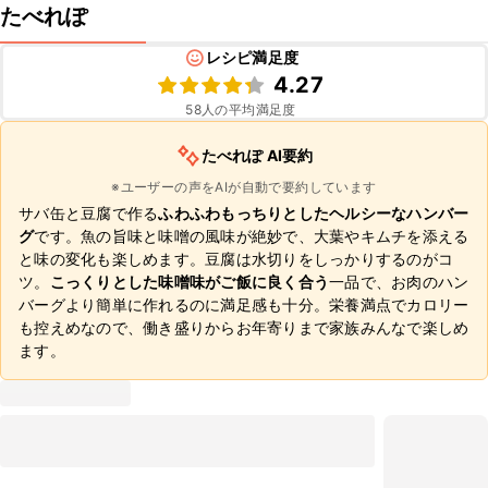
たべれぽ
レシピ満足度
4.27
58
人の平均満足度
たべれぽ AI要約
※ユーザーの声をAIが自動で要約しています
サバ缶と豆腐で作る
ふわふわもっちりとしたヘルシーなハンバー
グ
です。魚の旨味と味噌の風味が絶妙で、大葉やキムチを添える
と味の変化も楽しめます。豆腐は水切りをしっかりするのがコ
ツ。
こっくりとした味噌味がご飯に良く合う
一品で、お肉のハン
バーグより簡単に作れるのに満足感も十分。栄養満点でカロリー
も控えめなので、働き盛りからお年寄りまで家族みんなで楽しめ
ます。