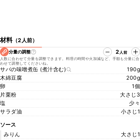
材料
（
2人前
）
2
分量の調整
人前
人数に合わせて分量を調整できます。料理の時間や火加減など、手順も分量に合
わせて調整してくださいね。
サバの味噌煮缶 (煮汁含む)
190g
木綿豆腐
200g
卵
1個
片栗粉
大さじ3
塩
少々
サラダ油
小さじ1
ソース
みりん
大さじ1