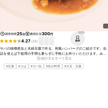
3293
25
300
調理時間
費用目安
分
円
4.27
保存
(
58
)
サバの味噌煮缶と木綿豆腐で作る、和風ハンバーグのご紹介です。缶
詰を使えば下処理の手間も要らずに手軽にお作りいただけます。みそ
紹介文をすべて見る
のコクが効いていて、ごはんがどんどん進むおいしさですよ。ぜひ
作ってみてくださいね。
#
豆腐
#
さば
#
サバ缶
#
魚介料理
#
大豆・豆腐