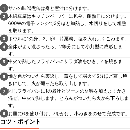
サバの味噌煮缶は身と煮汁に分けます。
1
木綿豆腐はキッチンペーパーに包み、耐熱皿にのせます。
2
600Wの電子レンジで3分ほど加熱し、水切りをして粗熱
を取ります。
ボウルに1の身、2、卵、片栗粉、塩を入れよくこねます。
3
全体がよく混ざったら、2等分にして小判型に成形しま
4
す。
中火で熱したフライパンにサラダ油をひき、4を焼きま
5
す。
焼き色がついたら裏返し、蓋をして弱火で5分ほど蒸し焼
6
きにして、火が通ったら取り出します。
同じフライパンに1の煮汁とソースの材料を加えよくかき
7
混ぜ、中火で熱します。とろみがついたら火から下ろしま
す。
お皿に6を盛り付け、7をかけ、小ねぎをのせて完成です。
8
コツ・ポイント