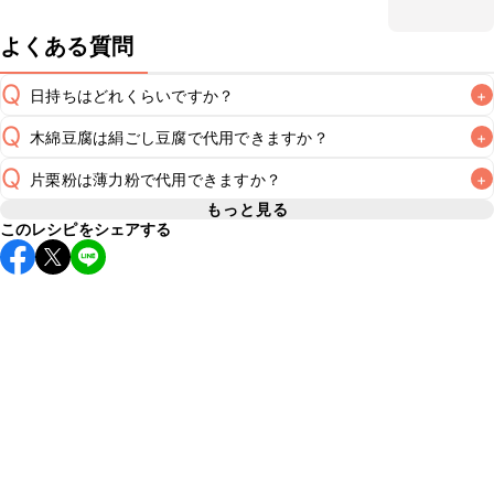
よくある質問
Q
日持ちはどれくらいですか？
+
Q
木綿豆腐は絹ごし豆腐で代用できますか？
+
保存期間は冷蔵で翌日中が目安です。なるべくお早めにお召
し上がりください。

Q
片栗粉は薄力粉で代用できますか？
+
A
絹ごし豆腐で代用できます。木綿豆腐と比べて水分が多いた
A
もっと見る
※日持ちは目安です。
こちら
の注意事項をご確認の上、正し
このレシピをシェアする
薄力粉で代用できます。タネのゆるさを確認しながら分量を
A