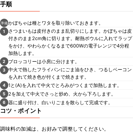
手順
かぼちゃは種とワタを取り除いておきます。
準備
さつまいもは皮付きのまま乱切りにします。かぼちゃは皮
1
付きのまま2cm角に切ります。耐熱ボウルに入れてラップ
をかけ、やわらかくなるまで600Wの電子レンジで4分程
加熱します。
ブロッコリーは小房に分けます。
2
中火で熱したフライパンにごま油をひき、つるしベーコン
3
を入れて焼き色が付くまで焼きます。
1と(A)を入れて中火でとろみがつくまで加熱します。
4
2を加えて中火でさっと炒め、火から下ろします。
5
器に盛り付け、白いりごまを散らして完成です。
6
コツ・ポイント
調味料の加減は、お好みで調整してください。
