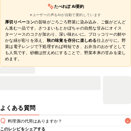
たべれぽ AI要約
※ユーザーの声をAIが自動で要約しています
厚切りベーコン
の旨味がごろごろ野菜に染み込み、ご飯がどんど
ん進む一品です。さつまいもとかぼちゃの自然な甘みにオイス
ターソースのコクが加わり、深い味わいに。ブロッコリーの鮮や
かな緑が彩りを添え、
秋の味覚を存分に楽しめる
仕上がりに。野
菜は電子レンジで下処理すれば時短でき、お弁当のおかずとして
も人気です。砂糖は控えめにすることで、野菜本来の甘みを楽し
めます。
よくある質問
Q
料理酒の代用はありますか？
+
このレシピをシェアする