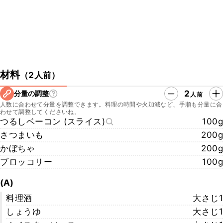
材料
（
2人前
）
2
分量の調整
人前
人数に合わせて分量を調整できます。料理の時間や火加減など、手順も分量に合
わせて調整してくださいね。
つるしベーコン (スライス)
100g
さつまいも
200g
かぼちゃ
200g
ブロッコリー
100g
(A)
料理酒
大さじ1
しょうゆ
大さじ1