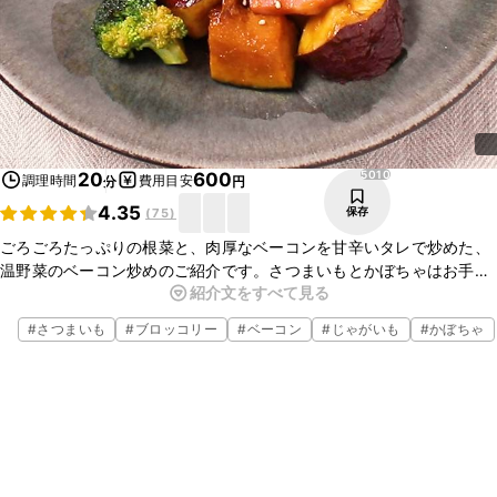
5010
20
600
調理時間
費用目安
分
円
4.35
保存
(
75
)
ごろごろたっぷりの根菜と、肉厚なベーコンを甘辛いタレで炒めた、
温野菜のベーコン炒めのご紹介です。さつまいもとかぼちゃはお手軽
紹介文をすべて見る
に電子レンジで加熱してやわらかく仕上げます。ごはんが進む一品で
すよ。ぜひお試しくださいね。
#
さつまいも
#
ブロッコリー
#
ベーコン
#
じゃがいも
#
かぼちゃ