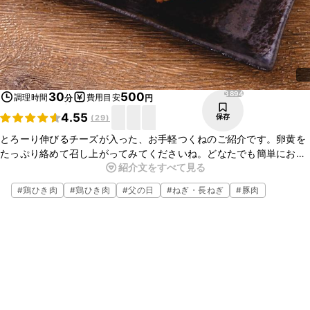
3894
30
500
調理時間
費用目安
分
円
4.55
保存
(
29
)
とろーり伸びるチーズが入った、お手軽つくねのご紹介です。卵黄を
たっぷり絡めて召し上がってみてくださいね。どなたでも簡単にお作
紹介文をすべて見る
りいただけますよ。お酒のおつまみにもぴったりの一品なので、この
機会にぜひ作ってみてくださいね。
#
鶏ひき肉
#
鶏ひき肉
#
父の日
#
ねぎ・長ねぎ
#
豚肉