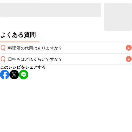
よくある質問
Q
料理酒の代用はありますか？
+
Q
日持ちはどれくらいですか？
+
A
このレシピをシェアする
保存期間は冷蔵で翌日中が目安です。なるべくお早めにお召
し上がりください。

A
※日持ちは目安です。
こちら
の注意事項をご確認の上、正し