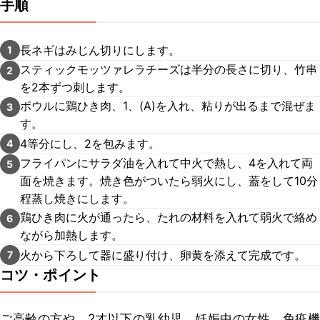
手順
長ネギはみじん切りにします。
1
スティックモッツァレラチーズは半分の長さに切り、竹串
2
を2本ずつ刺します。
ボウルに鶏ひき肉、1、(A)を入れ、粘りが出るまで混ぜま
3
す。
4等分にし、2を包みます。
4
フライパンにサラダ油を入れて中火で熱し、4を入れて両
5
面を焼きます。焼き色がついたら弱火にし、蓋をして10分
程蒸し焼きにします。
鶏ひき肉に火が通ったら、たれの材料を入れて弱火で絡め
6
ながら加熱します。
火から下ろして器に盛り付け、卵黄を添えて完成です。
7
コツ・ポイント
ご高齢の方や、2才以下の乳幼児、妊娠中の女性、免疫機