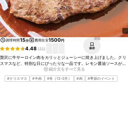
1127
15
1500
調理時間
費用目安
分
円
4.48
保存
(
22
)
贅沢に牛サーロイン肉をカリッとジューシーに焼き上げました。クリ
スマスなど、特別な日にぴったりな一品です。レモン醤油ソースが
紹介文をすべて見る
さっぱりとして、飽きのこない味わいです。ごはんにも、パンにもよ
く合いますよ。ぜひお試しください。
#
クリスマス
#
牛肉
#
冬（12–2月）
#
肉
#
季節のイベント