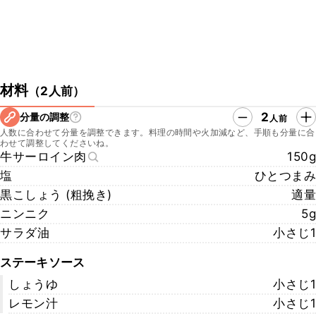
材料
（
2人前
）
2
分量の調整
人前
人数に合わせて分量を調整できます。料理の時間や火加減など、手順も分量に合
わせて調整してくださいね。
牛サーロイン肉
150g
塩
ひとつまみ
黒こしょう (粗挽き)
適量
ニンニク
5g
サラダ油
小さじ1
ステーキソース
しょうゆ
小さじ1
レモン汁
小さじ1