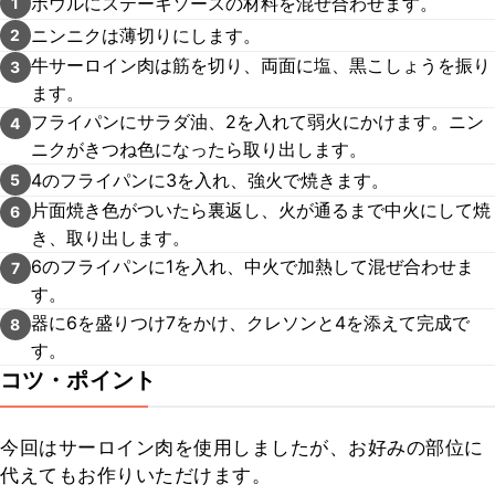
ボウルにステーキソースの材料を混ぜ合わせます。
1
ニンニクは薄切りにします。
2
牛サーロイン肉は筋を切り、両面に塩、黒こしょうを振り
3
ます。
フライパンにサラダ油、2を入れて弱火にかけます。ニン
4
ニクがきつね色になったら取り出します。
4のフライパンに3を入れ、強火で焼きます。
5
片面焼き色がついたら裏返し、火が通るまで中火にして焼
6
き、取り出します。
6のフライパンに1を入れ、中火で加熱して混ぜ合わせま
7
す。
器に6を盛りつけ7をかけ、クレソンと4を添えて完成で
8
す。
コツ・ポイント
今回はサーロイン肉を使用しましたが、お好みの部位に
代えてもお作りいただけます。