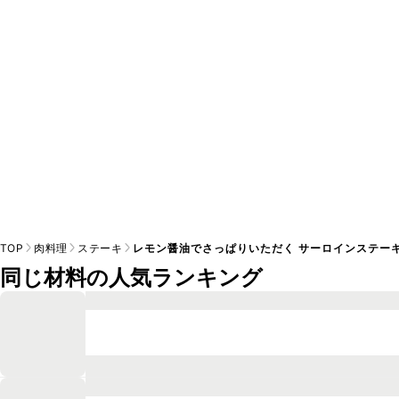
※日持ちは目安です。
こちら
の注意事項をご確認の上、正し
TOP
肉料理
ステーキ
レモン醤油でさっぱりいただく サーロインステー
同じ材料の人気ランキング