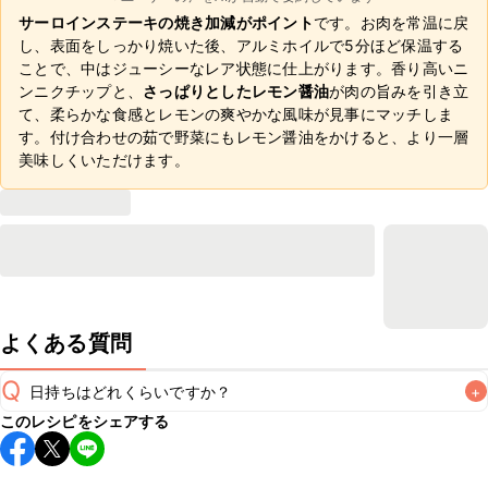
サーロインステーキの焼き加減がポイント
です。お肉を常温に戻
し、表面をしっかり焼いた後、アルミホイルで5分ほど保温する
ことで、中はジューシーなレア状態に仕上がります。香り高いニ
ンニクチップと、
さっぱりとしたレモン醤油
が肉の旨みを引き立
て、柔らかな食感とレモンの爽やかな風味が見事にマッチしま
す。付け合わせの茹で野菜にもレモン醤油をかけると、より一層
美味しくいただけます。
よくある質問
Q
日持ちはどれくらいですか？
+
このレシピをシェアする
こちらのレシピは出来たてをお召し上がりいただくことをお
すすめします。

A