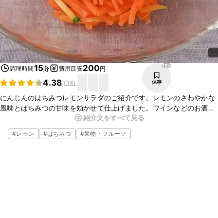
194
15
200
調理時間
費用目安
分
円
4.38
保存
(
14
)
にんじんのはちみつレモンサラダのご紹介です。レモンのさわやかな
風味とはちみつの甘味を効かせて仕上げました。ワインなどのお酒の
紹介文をすべて見る
おつまみにしたり、サンドイッチのフィリングにもおすすめの一品で
すよ。ぜひお試しくださいね。
#
レモン
#
はちみつ
#
果物・フルーツ