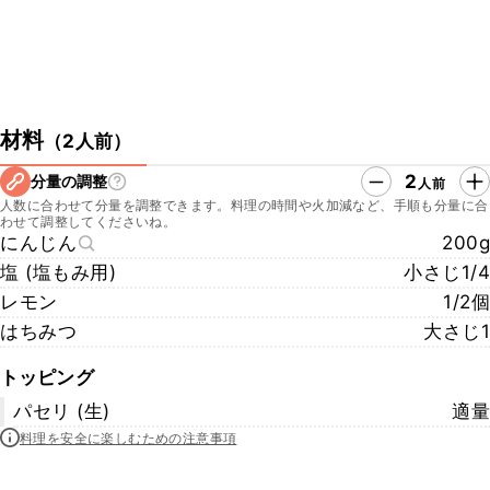
材料
（
2人前
）
2
分量の調整
人前
人数に合わせて分量を調整できます。料理の時間や火加減など、手順も分量に合
わせて調整してくださいね。
にんじん
200g
塩 (塩もみ用)
小さじ1/4
レモン
1/2個
はちみつ
大さじ1
トッピング
パセリ (生)
適量
料理を安全に楽しむための注意事項