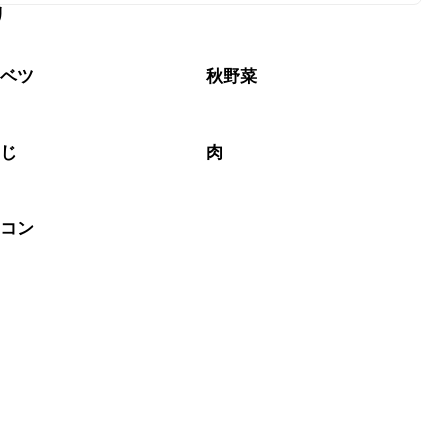
リ
なるべくお早めにお召し上がりください。

ャベツ
秋野菜
めじ
肉
ーコン