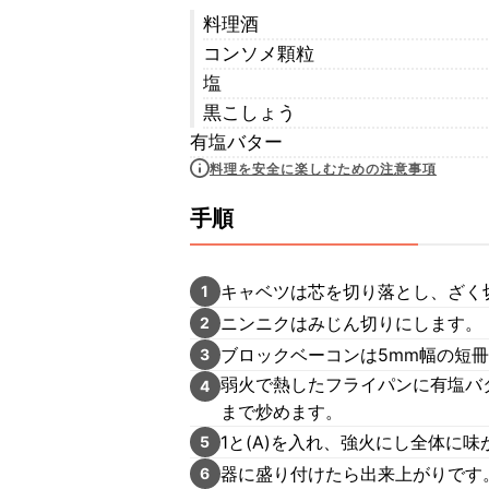
料理酒
コンソメ顆粒
塩
黒こしょう
有塩バター
料理を安全に楽しむための注意事項
手順
キャベツは芯を切り落とし、ざく
1
ニンニクはみじん切りにします。
2
ブロックベーコンは5mm幅の短
3
弱火で熱したフライパンに有塩バ
4
まで炒めます。
1と(A)を入れ、強火にし全体に
5
器に盛り付けたら出来上がりです
6