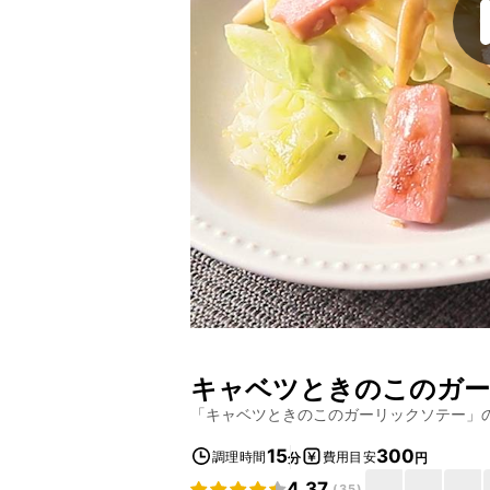
キャベツときのこのガー
「
キャベツときのこのガーリックソテー
」
15
300
調理時間
費用目安
分
円
4.37
(
35
)