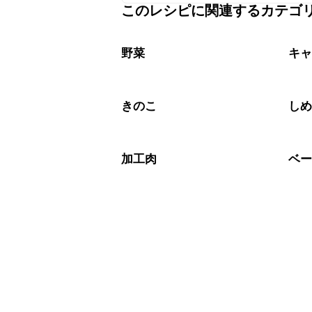
A
このレシピに関連するカテゴ
保存期間は冷蔵で翌日中が目安です。
A
※日持ちは目安です。
こちら
野菜
キ
きのこ
し
加工肉
ベ