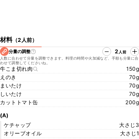
材料
（
2人前
）
2
分量の調整
人前
人数に合わせて分量を調整できます。料理の時間や火加減など、手順も分量に合
わせて調整してくださいね。
牛こま切れ肉
150g
えのき
70g
まいたけ
70g
しいたけ
70g
カットトマト缶
200g
(A)
ケチャップ
大さじ3
オリーブオイル
大さじ1