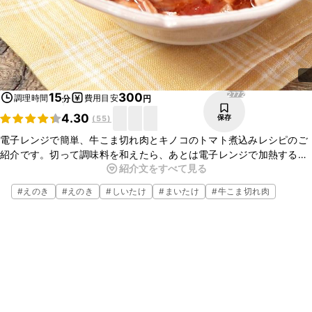
2772
15
300
調理時間
費用目安
分
円
4.30
保存
(
55
)
電子レンジで簡単、牛こま切れ肉とキノコのトマト煮込みレシピのご
紹介です。切って調味料を和えたら、あとは電子レンジで加熱するだ
紹介文をすべて見る
けです。短時間で出来るので、あともう一品という時にもオススメで
す。ぜひお試しください。
#
えのき
#
えのき
#
しいたけ
#
まいたけ
#
牛こま切れ肉