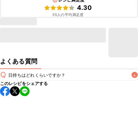
4.30
55
人の平均満足度
よくある質問
Q
日持ちはどれくらいですか？
+
このレシピをシェアする
保存期間は冷蔵で翌日中が目安です。なるべくお早めにお召
し上がりください。

A
※日持ちは目安です。
こちら
の注意事項をご確認の上、正し