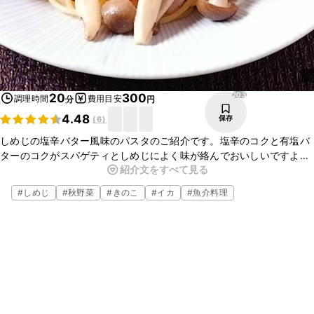
203
20
300
調理時間
費用目安
分
円
4.48
保存
(
6
)
しめじの塩辛バター風味のパスタのご紹介です。塩辛のコクと有塩バ
ターのコクがスパゲティとしめじによく味が絡んでおいしいですよ。
紹介文をすべて見る
お手軽にできますので、ランチにも喜ばれます。いつもとひと味違う
和風パスタですよ。ぜひお試しくださいね。
#
しめじ
#
秋野菜
#
きのこ
#
イカ
#
魚介料理