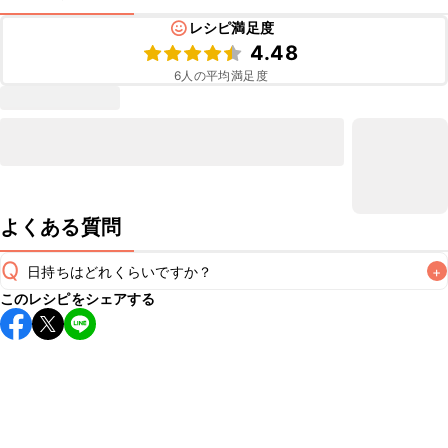
レシピ満足度
4.48
6
人の平均満足度
よくある質問
Q
日持ちはどれくらいですか？
+
このレシピをシェアする
こちらのレシピは出来たてをお召し上がりいただくことをお
すすめします。

A
※日持ちは目安です。
こちら
の注意事項をご確認の上、正し