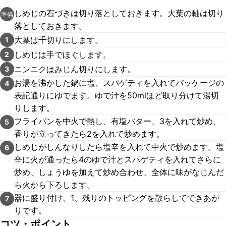
しめじの石づきは切り落としておきます。大葉の軸は切り
準備
落としておきます。
大葉は千切りにします。
1
しめじは手でほぐします。
2
ニンニクはみじん切りにします。
3
お湯を沸かした鍋に塩、スパゲティを入れてパッケージの
4
表記通りにゆでます。ゆで汁を50mlほど取り分けて湯切
りします。
フライパンを中火で熱し、有塩バター、3を入れて炒め、
5
香りが立ってきたら2を入れて炒めます。
しめじがしんなりしたら塩辛を入れて中火で炒めます。塩
6
辛に火が通ったら4のゆで汁とスパゲティを入れてさらに
炒め、しょうゆを加えて炒め合わせ、全体に味がなじんだ
ら火から下ろします。
器に盛り付け、1、残りのトッピングを散らしてできあが
7
りです。
コツ・ポイント