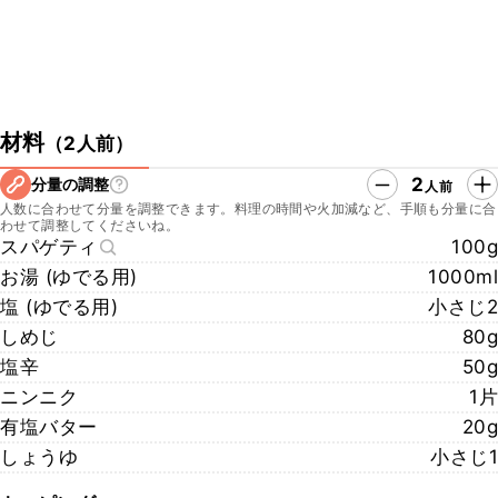
材料
（
2人前
）
2
分量の調整
人前
人数に合わせて分量を調整できます。料理の時間や火加減など、手順も分量に合
わせて調整してくださいね。
スパゲティ
100g
お湯 (ゆでる用)
1000ml
塩 (ゆでる用)
小さじ2
しめじ
80g
塩辛
50g
ニンニク
1片
有塩バター
20g
しょうゆ
小さじ1