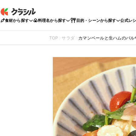
食材から探す
料理名から探す
目的・シーンから探す
公式レ
TOP
サラダ
カマンベールと生ハムのバル