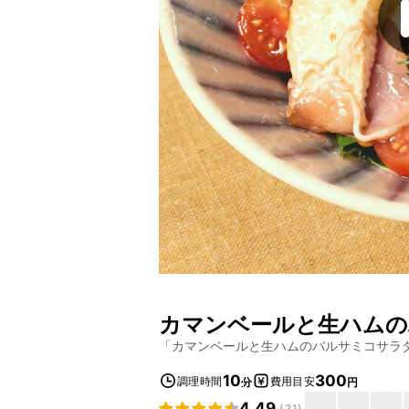
カマンベールと生ハムの
「
カマンベールと生ハムのバルサミコサラ
10
300
調理時間
費用目安
分
円
4.49
(
31
)