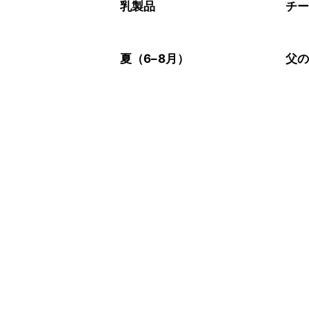
※日持ちは目安です。
こちら
乳製品
チ
夏（6–8月）
父