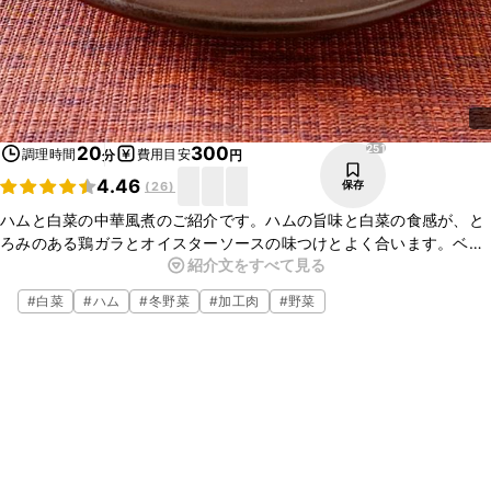
251
20
300
調理時間
費用目安
分
円
4.46
保存
(
26
)
ハムと白菜の中華風煮のご紹介です。ハムの旨味と白菜の食感が、と
ろみのある鶏ガラとオイスターソースの味つけとよく合います。ベー
紹介文をすべて見る
コンやウインナーを入れると、違った味わいが楽しめ、バリエーショ
ンが広がりますよ。
#
白菜
#
ハム
#
冬野菜
#
加工肉
#
野菜