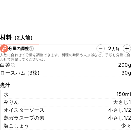
材料
（
2人前
）
2
分量の調整
人前
人数に合わせて分量を調整できます。料理の時間や火加減など、手順も分量に合
わせて調整してくださいね。
白菜
200g
ロースハム (3枚)
30g
煮汁
水
150ml
みりん
大さじ1
オイスターソース
小さじ1/2
鶏ガラスープの素
小さじ1/2
塩こしょう
少々