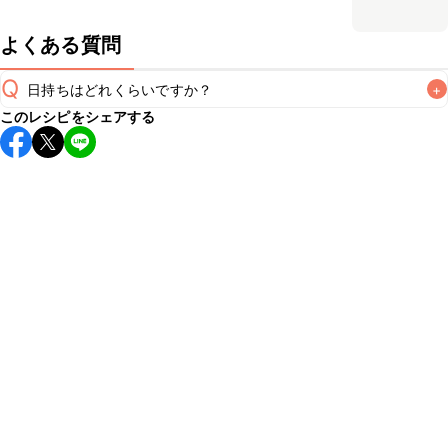
よくある質問
Q
日持ちはどれくらいですか？
+
このレシピをシェアする
保存期間は冷蔵で翌日中が目安です。なるべくお早めにお召
し上がりください。

A
※日持ちは目安です。
こちら
の注意事項をご確認の上、正し