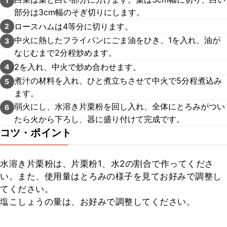
1
部分は3cm幅のそぎ切りにします。
ロースハムは4等分に切ります。
2
中火に熱したフライパンにごま油をひき、1を入れ、油が
3
なじむまで2分程炒めます。
2を入れ、中火で炒め合わせます。
4
煮汁の材料を入れ、ひと煮立ちさせて中火で5分程煮込み
5
ます。
弱火にし、水溶き片栗粉を回し入れ、全体にとろみがつい
6
たら火から下ろし、器に盛り付けて完成です。
コツ・ポイント
水溶き片栗粉は、片栗粉1、水2の割合で作ってくださ
い。また、使用量はとろみの様子を見てお好みで調整し
てください。

塩こしょうの量は、お好みで調整してください。