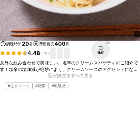
667
20
400
調理時間
費用目安
分
円
4.48
保存
(
18
)
意外な組み合わせで美味しい、塩辛のクリームスパゲティのご紹介で
す！塩辛の塩加減が絶妙によく、クリームソースのアクセントになる
紹介文をすべて見る
ので調味料も少なく済みます。時間も手間もかからず簡単に作れるの
で、ぜひお試しください。
#
生クリーム
#
野菜
#
乳製品