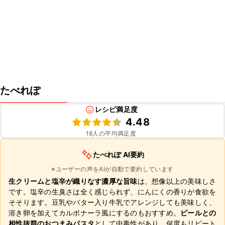
たべれぽ
レシピ満足度
4.48
18
人の平均満足度
たべれぽ AI要約
※ユーザーの声をAIが自動で要約しています
生クリームと塩辛が織りなす濃厚な旨味
は、想像以上の美味しさ
です。塩辛の生臭さは全く感じられず、にんにくの香りが食欲を
そそります。豆乳やバター入り牛乳でアレンジしても美味しく、
溶き卵を加えてカルボナーラ風にするのもおすすめ。
ビールとの
相性抜群のおつまみパスタ
として中毒性があり、何度もリピート