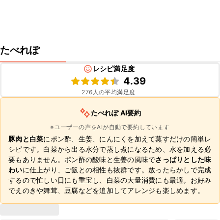
たべれぽ
レシピ満足度
4.39
276
人の平均満足度
たべれぽ AI要約
※ユーザーの声をAIが自動で要約しています
豚肉と白菜
にポン酢、生姜、にんにくを加えて蒸すだけの簡単レ
シピです。白菜から出る水分で蒸し煮になるため、水を加える必
要もありません。ポン酢の酸味と生姜の風味で
さっぱりとした味
わい
に仕上がり、ご飯との相性も抜群です。放ったらかしで完成
するので忙しい日にも重宝し、白菜の大量消費にも最適。お好み
でえのきや舞茸、豆腐などを追加してアレンジも楽しめます。