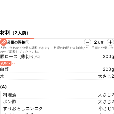
材料
（
2人前
）
2
分量の調整
人前
人数に合わせて分量を調整できます。料理の時間や火加減など、手順も分量に合
わせて調整してくださいね。
豚ロース (薄切り)
200g
代用OK
白菜
200g
水
大さじ2
(A)
料理酒
大さじ2
ポン酢
大さじ2
すりおろしニンニク
小さじ1