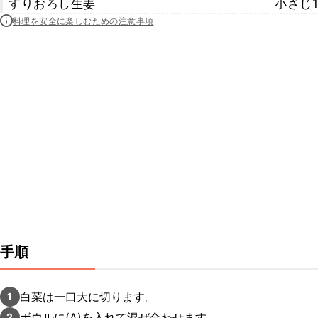
すりおろし生姜
小さじ1
料理を安全に楽しむための注意事項
手順
白菜は一口大に切ります。
1
ボウルに(A)を入れて混ぜ合わせます。
2