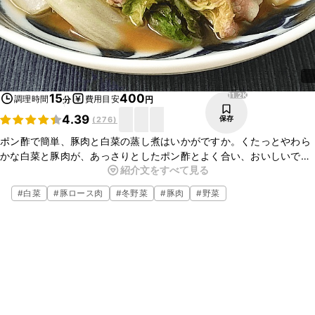
11.2K
15
400
調理時間
費用目安
分
円
4.39
保存
(
276
)
ポン酢で簡単、豚肉と白菜の蒸し煮はいかがですか。くたっとやわら
かな白菜と豚肉が、あっさりとしたポン酢とよく合い、おいしいです
紹介文をすべて見る
よ。簡単なので、ぜひお試しくださいね。
#
白菜
#
豚ロース肉
#
冬野菜
#
豚肉
#
野菜