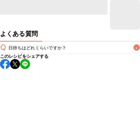
よくある質問
Q
日持ちはどれくらいですか？
+
このレシピをシェアする
保存期間は冷蔵で翌日中が目安です。なるべくお早めにお召
し上がりください。

A
※日持ちは目安です。
こちら
の注意事項をご確認の上、正し