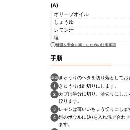
(A)
オリーブオイル
しょうゆ
レモン汁
塩
料理を安全に楽しむための注意事項
手順
きゅうりのヘタを切り落としてお
準備
きゅうりは乱切りにします。
1
カブは半分に切り、薄切りにしま
2
絞ります。
レモンは薄いいちょう切りにしま
3
別のボウルに(A)を入れ混ぜ合わ
4
ます。