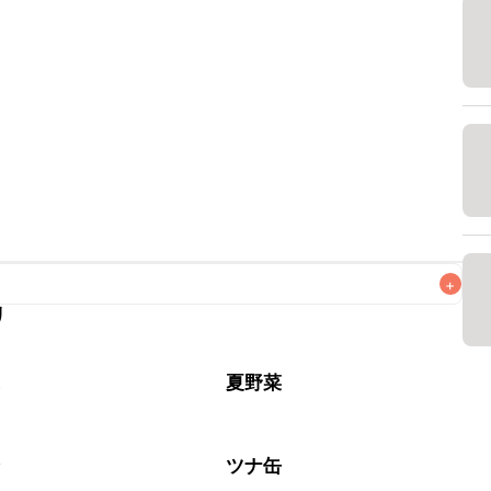
+
リ
なるべくお早めにお召し上がりください。

ぶ
夏野菜
介
ツナ缶