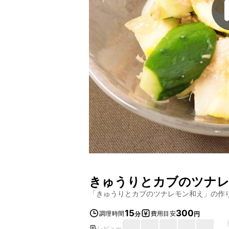
きゅうりとカブのツナ
「
きゅうりとカブのツナレモン和え
」の作
15
300
調理時間
費用目安
分
円
レビュー