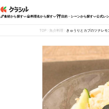
食材から探す
料理名から探す
目的・シーンから探す
公式レ
TOP
魚介料理
きゅうりとカブのツナレモ