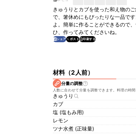
きゅうりとカブを使った和え物のご
で、箸休めにもぴったりな一品です
よ。簡単に作ることができるので、
ひ、作ってみてくださいね。
印刷する
シェア
ポスト
材料
（
2人前
）
分量の調整
人数に合わせて分量を調整できます。料理の時間
きゅうり
カブ
塩 (塩もみ用)
レモン
ツナ水煮 (正味量)