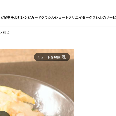
シピ
記事をよむ
レシピカード
クラシルショート
クリエイター
クラシルのサー
ン和え
ミュートを解除