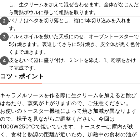
し、生クリームを加えて混ぜ合わせます。全体がなじんだ
ら耐熱ボウルに移して粗熱を取ります。
バナナはヘタを切り落とし、縦に1本切り込みを入れま
2
す。
アルミホイルを敷いた天板にのせ、オーブントースターで
3
5分焼きます。裏返してさらに5分焼き、皮全体が黒く色付
くまで焼きます。
皮をむいて器に盛り付け、ミントを添え、1、粉糖をかけ
4
て完成です。
コツ・ポイント
キャラメルソースを作る際に生クリームを加えると跳び
はねたり、蒸気が上がりますので、ご注意ください。

お使いのトースター機種によって焼き加減が異なります
ので、様子を見ながらご調整ください。今回は
1000W250℃で焼いています。トースターは庫内が狭
く、食材と熱源の距離が近いため、加熱中の食材の油が