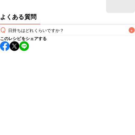
よくある質問
Q
日持ちはどれくらいですか？
+
このレシピをシェアする
保存期間は冷蔵で翌日中が目安です。なるべくお早めにお召
し上がりください。

A
※日持ちは目安です。
こちら
の注意事項をご確認の上、正し