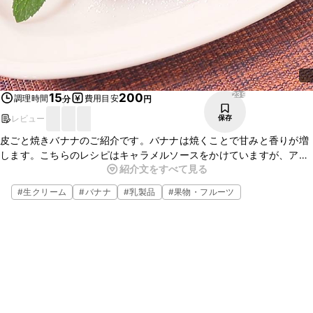
239
15
200
調理時間
費用目安
分
円
レビュー
保存
皮ごと焼きバナナのご紹介です。バナナは焼くことで甘みと香りが増
します。こちらのレシピはキャラメルソースをかけていますが、アイ
紹介文をすべて見る
スクリームを添えるだけでもおいしくお召し上がりいただけますよ。
ぜひお試しくださいね。
#
生クリーム
#
バナナ
#
乳製品
#
果物・フルーツ