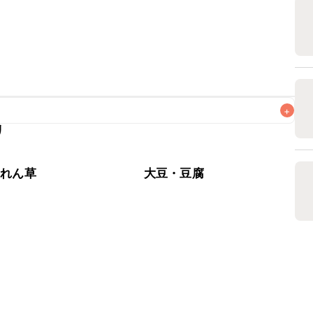
+
リ
なるべくお早めにお召し上がりください。

うれん草
大豆・豆腐