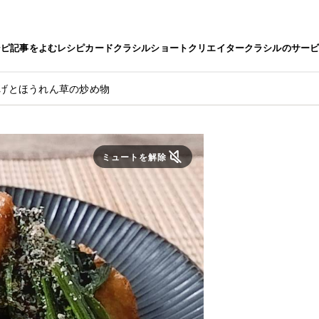
シピ
記事をよむ
レシピカード
クラシルショート
クリエイター
クラシルのサー
揚げとほうれん草の炒め物
ミュートを解除