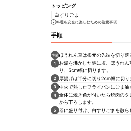
トッピング
白すりごま
料理を安全に楽しむための注意事項
手順
ほうれん草は根元の先端を切り落
準備
お湯を沸かした鍋に塩、ほうれん
1
り、5cm幅に切ります。
厚揚げは半分に切り2cm幅に切り
2
中火で熱したフライパンにごま油
3
全体に焼き色が付いたら焼肉のタ
4
から下ろします。
器に盛り付け、白すりごまを散ら
5