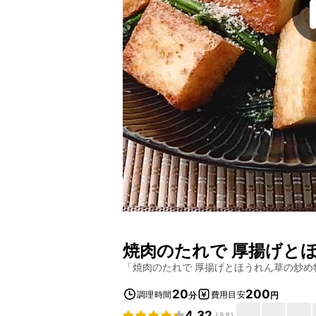
焼肉のたれで 厚揚げと
「
焼肉のたれで 厚揚げとほうれん草の炒め
20
200
調理時間
費用目安
分
円
4.32
(
58
)