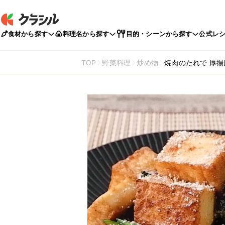
食材から探す
料理名から探す
目的・シーンから探す
公式レ
TOP
野菜料理
炒め物
焼肉のたれで 厚