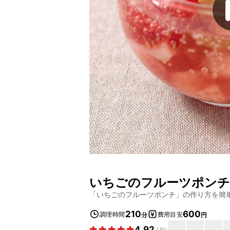
いちごのフルーツポンチ
「
いちごのフルーツポンチ
」の作り方を簡
210
600
調理時間
費用目安
分
円
4.92
(
9
)