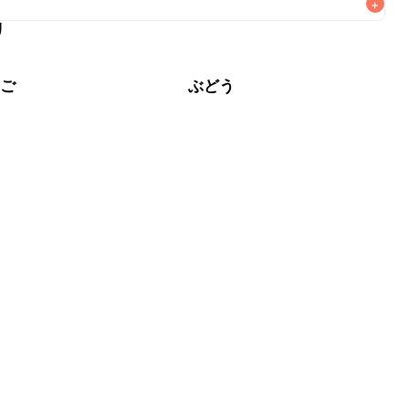
+
リ
なるべくお早めにお召し上がりください。

ちご
ぶどう