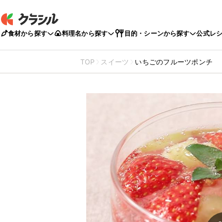
食材から探す
料理名から探す
目的・シーンから探す
公式レ
TOP
スイーツ
いちごのフルーツポンチ