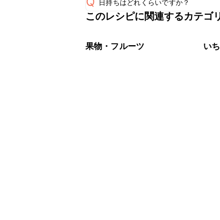
Q
日持ちはどれくらいですか？
このレシピに関連するカテゴ
保存期間は冷蔵で当日中が目安です。
A
※日持ちは目安です。
こちら
果物・フルーツ
い