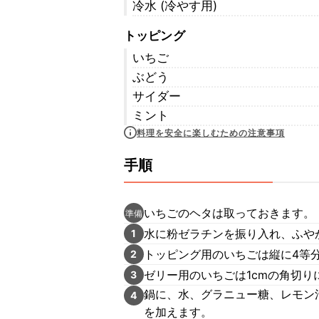
冷水 (冷やす用)
トッピング
いちご
ぶどう
サイダー
ミント
料理を安全に楽しむための注意事項
手順
いちごのヘタは取っておきます。
準備
水に粉ゼラチンを振り入れ、ふや
1
トッピング用のいちごは縦に4等
2
ゼリー用のいちごは1cmの角切り
3
鍋に、水、グラニュー糖、レモン
4
を加えます。