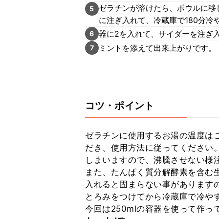
ゼラチンが溶けたら、ボウルに移
5
に注ぎ入れて、冷蔵庫で180分冷
器に2を入れて、サイダーを注ぎ
6
ミントを添えて出来上がりです。
7
コツ・ポイント
ゼラチンに使用するお湯の温度は
だき、使用方法に従ってください
しまいますので、沸騰させない様注
また、たんぱく質分解酵素を含む
入れると固まらない事があります
とろみをつけてから冷蔵庫で冷やす
今回は250mlの容器を使って作っ