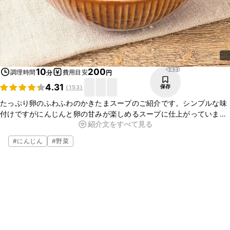
3439
10
200
調理時間
費用目安
分
円
4.31
保存
(
153
)
たっぷり卵のふわふわのかきたまスープのご紹介です。シンプルな味
付けですがにんじんと卵の甘みが楽しめるスープに仕上がっていま
紹介文をすべて見る
す。お好みで小ねぎで彩りを添えて、ほっこりと温かくなるスープが
飲みたいときにおすすめの一品です。
#
にんじん
#
野菜