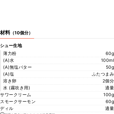
材料
（
10個分
）
シュー生地
薄力粉
60g
(A)水
100ml
(A)無塩バター
50g
(A)塩
ふたつまみ
溶き卵
2個分
水 (霧吹き用)
適量
サワークリーム
100g
スモークサーモン
60g
ディル
適量