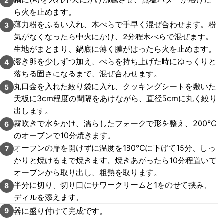
2
ら火を止めます。
薄力粉をふるい入れ、木べらで手早く混ぜ合わせます。粉
3
気がなくなったら中火にかけ、2分程木べらで混ぜます。
生地がまとまり、鍋底に薄く膜がはったら火を止めます。
溶き卵を少しずつ加え、べらを持ち上げた時にゆっくりと
4
落ちる固さになるまで、混ぜ合わせます。
丸口金を入れた絞り袋に入れ、クッキングシートを敷いた
5
天板に3cm程度の間隔をあけながら、直径5cmに丸く絞り
出します。
霧吹きで水をかけ、濡らしたフォークで形を整え、200℃
6
のオーブンで10分焼きます。
オーブンの扉を開けずに温度を180℃に下げて15分、しっ
7
かりと焼けるまで焼きます。焼きあがったら10分程置いて
オーブンから取り出し、粗熱を取ります。
半分に切り、切り口にサワークリームと1をのせて挟み、
8
ディルを添えます。
器に盛り付けて完成です。
9