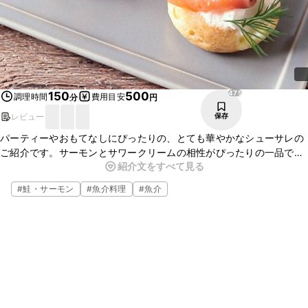
475
150
500
調理時間
費用目安
分
円
レビュー
保存
パーティーやおもてなしにぴったりの、とても華やかなシューサレの
ご紹介です。サーモンとサワークリームの相性がぴったりの一品です
紹介文をすべて見る
よ。シュー生地はコツをつかめばご家庭でもお作りいただけますの
で、ぜひチャレンジしてみてくださいね。
#
鮭・サーモン
#
魚介料理
#
魚介