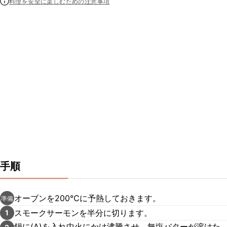
料理を安全に楽しむための注意事項
手順
オーブンを200℃に予熱しておきます。
準備
スモークサーモンを半分に切ります。
1
鍋に(A)を入れ中火にかけ沸騰させ、無塩バターが溶けた