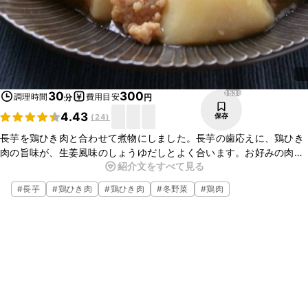
1539
30
300
調理時間
費用目安
分
円
4.43
保存
(
24
)
長芋を鶏ひき肉と合わせて煮物にしました。長芋の歯応えに、鶏ひき
肉の旨味が、生姜風味のしょうゆだしとよく合います。お好みの肉を
紹介文をすべて見る
入れるとアレンジが広がります。お好みで一味唐辛子を入れても美味
しく頂けます。是非お試しくださいね。
#
長芋
#
鶏ひき肉
#
鶏ひき肉
#
冬野菜
#
鶏肉