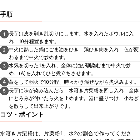
手順
長芋は皮を剥き乱切りにします。水を入れたボウルに入
1
れ、10分程置きます。
中火に熱した鍋にごま油をひき、鶏ひき肉を入れ、色が変
2
わるまで中火で炒めます。
水気を切った1を入れ、全体に油が馴染むまで中火で炒
3
め、(A)を入れてひと煮立ちさせます。
蓋をして弱火で10分程、時々かき混ぜながら煮込みます。
4
長芋に味が染み込んだら、水溶き片栗粉を回し入れ、全体
5
にとろみが付いたら火を止めます。器に盛りつけ、小ねぎ
を散らして出来上がりです。
コツ・ポイント
水溶き片栗粉は、片栗粉1、水2の割合で作ってくださ