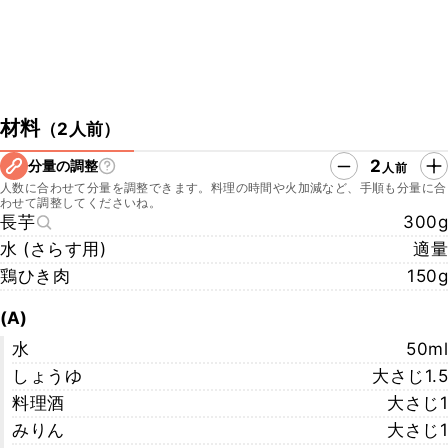
材料
（
2人前
）
2
分量の調整
人前
人数に合わせて分量を調整できます。料理の時間や火加減など、手順も分量に合
わせて調整してくださいね。
長芋
300g
水 (さらす用)
適量
鶏ひき肉
150g
(A)
水
50ml
しょうゆ
大さじ1.5
料理酒
大さじ1
みりん
大さじ1