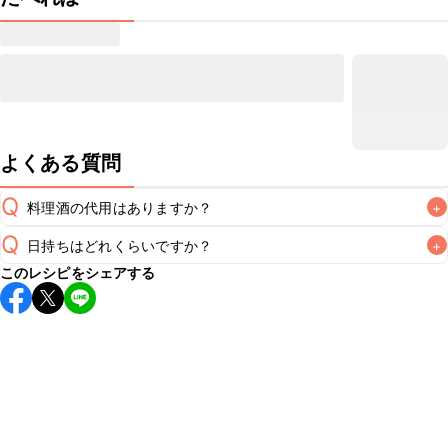
よくある質問
Q
料理酒の代用はありますか？
+
Q
日持ちはどれくらいですか？
+
A
このレシピをシェアする
保存期間は冷蔵で当日中が目安です。なるべくお早めにお召
し上がりください。

A
※日持ちは目安です。
こちら
の注意事項をご確認の上、正し