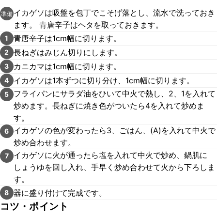
イカゲソは吸盤を包丁でこそげ落とし、流水で洗っておき
準備
ます。 青唐辛子はヘタを取っておきます。
青唐辛子は1cm幅に切ります。
1
長ねぎはみじん切りにします。
2
カニカマは1cm幅に切ります。
3
イカゲソは1本ずつに切り分け、1cm幅に切ります。
4
フライパンにサラダ油をひいて中火で熱し、2、1を入れて
5
炒めます。長ねぎに焼き色がついたら4を入れて炒めま
す。
イカゲソの色が変わったら3、ごはん、(A)を入れて中火で
6
炒め合わせます。
イカゲソに火が通ったら塩を入れて中火で炒め、鍋肌に
7
しょうゆを回し入れ、手早く炒め合わせて火から下ろしま
す。
器に盛り付けて完成です。
8
コツ・ポイント