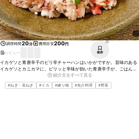
63
20
200
調理時間
費用目安
分
円
レビュー
保存
イカゲソと青唐辛子のピリ辛チャーハンはいかがですか。旨味のある
イカゲソとカニカマに、ピリッと辛味が効いた青唐辛子が、ごはんと
紹介文をすべて見る
合わさりとってもおいしいですよ。簡単に作ることができるので、ぜ
ひお試しください。
#
ねぎ・長ねぎ
#
イカ
#
練り物
#
魚介料理
#
野菜