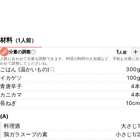
材料
（
1人前
）
1
分量の調整
人前
人数に合わせて分量を調整できます。料理の時間や火加減など、手順も分量に合
わせて調整してくださいね。
ごはん (温かいもの)
300g
イカゲソ
100g
青唐辛子
4本
カニカマ
4本
長ねぎ
10cm
(A)
料理酒
大さじ1
鶏ガラスープの素
小さじ1/2