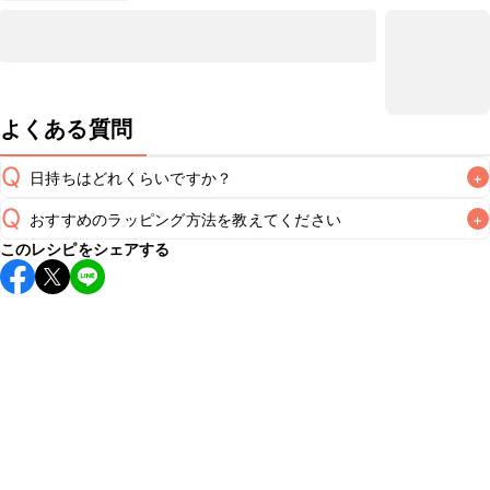
よくある質問
Q
日持ちはどれくらいですか？
+
Q
おすすめのラッピング方法を教えてください
+
保存期間は常温で2~3日が目安です。なるべくお早めにお召
このレシピをシェアする
し上がりください。

A
A
こちら
※日持ちは目安です。
こちら
の注意事項をご確認の上、正し