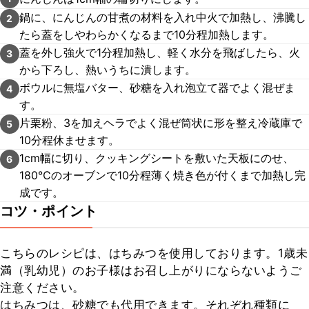
鍋に、にんじんの甘煮の材料を入れ中火で加熱し、沸騰し
2
たら蓋をしやわらかくなるまで10分程加熱します。
蓋を外し強火で1分程加熱し、軽く水分を飛ばしたら、火
3
から下ろし、熱いうちに潰します。
ボウルに無塩バター、砂糖を入れ泡立て器でよく混ぜま
4
す。
片栗粉、3を加えヘラでよく混ぜ筒状に形を整え冷蔵庫で
5
10分程休ませます。
1cm幅に切り、クッキングシートを敷いた天板にのせ、
6
180℃のオーブンで10分程薄く焼き色が付くまで加熱し完
成です。
コツ・ポイント
こちらのレシピは、はちみつを使用しております。1歳未
満（乳幼児）のお子様はお召し上がりにならないようご
注意ください。

はちみつは、砂糖でも代用できます。それぞれ種類に