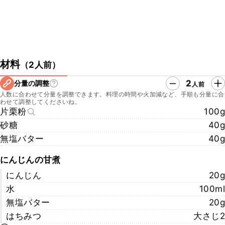
材料
（
2人前
）
2
分量の調整
人前
人数に合わせて分量を調整できます。料理の時間や火加減など、手順も分量に合
わせて調整してくださいね。
片栗粉
100g
砂糖
40g
無塩バター
40g
にんじんの甘煮
にんじん
20g
水
100ml
無塩バター
20g
はちみつ
大さじ2