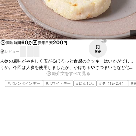
213
60
200
調理時間
費用目安
分
円
レビュー
保存
人参の風味がやさしく広がるほろっと食感のクッキーはいかがでしょ
うか。今回は人参を使用しましたが、かぼちゃやさつまいもなど他の
紹介文をすべて見る
野菜でも代用できますよ。小麦粉を使用していないので簡単にできま
すよ。是非お試し下さい。
#
バレンタインデー
#
ホワイトデー
#
にんじん
#
冬（12–2月）
#