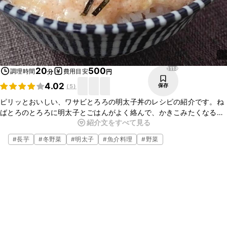
1118
20
500
調理時間
費用目安
分
円
4.02
保存
(
5
)
ピリッとおいしい、ワサビとろろの明太子丼のレシピの紹介です。ね
ばとろのとろろに明太子とごはんがよく絡んで、かきこみたくなる一
紹介文をすべて見る
品です。ワサビの辛味がアクセントとなり大人の味わいですよ。さ
さっと食べられるので、朝ごはんや忙しい夜にぜひ試してみてくださ
#
長芋
#
冬野菜
#
明太子
#
魚介料理
#
野菜
いね。