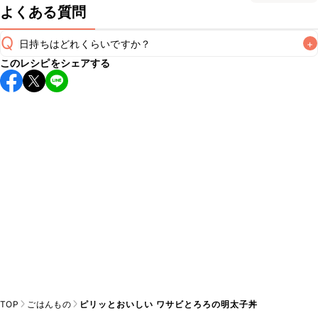
よくある質問
Q
日持ちはどれくらいですか？
+
このレシピをシェアする
こちらのレシピは出来たてをお召し上がりいただくことをお
すすめします。

A
※日持ちは目安です。
こちら
の注意事項をご確認の上、正し
TOP
ごはんもの
ピリッとおいしい ワサビとろろの明太子丼